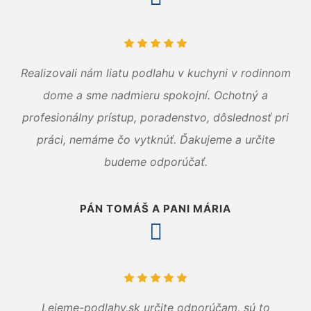
Realizovali nám liatu podlahu v kuchyni v rodinnom
dome a sme nadmieru spokojní. Ochotný a
profesionálny prístup, poradenstvo, dôslednosť pri
práci, nemáme čo vytknúť. Ďakujeme a určite
budeme odporúčať.
PÁN TOMÁŠ A PANI MÁRIA
Lejeme-podlahy.sk určite odporúčam, sú to