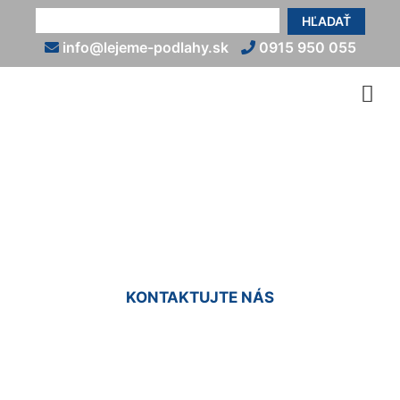
HĽADAŤ
info@lejeme-podlahy.sk
0915 950 055
Anhydridy - podlahy Ivanka
pri Dunaji
KONTAKTUJTE NÁS