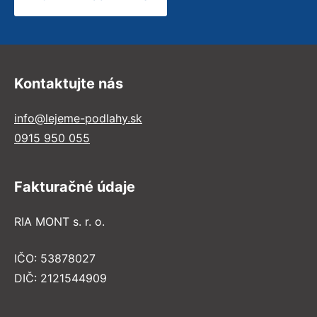
Kontaktujte nás
info@lejeme-podlahy.sk
0915 950 055
Fakturačné údaje
RIA MONT s. r. o.
IČO: 53878027
DIČ: 2121544909