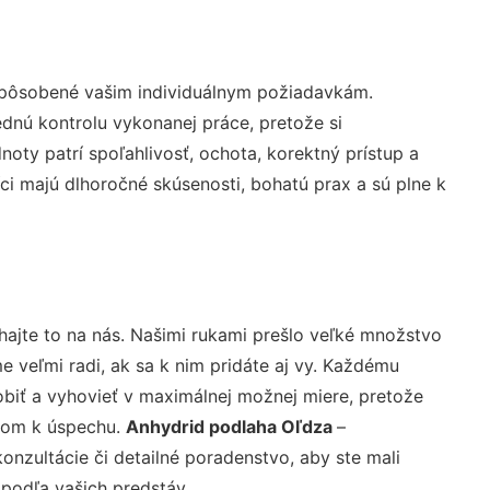
ispôsobené vašim individuálnym požiadavkám.
lednú kontrolu vykonanej práce, pretože si
ty patrí spoľahlivosť, ochota, korektný prístup a
i majú dlhoročné skúsenosti, bohatú prax a sú plne k
ajte to na nás. Našimi rukami prešlo veľké množstvo
veľmi radi, ak sa k nim pridáte aj vy. Každému
biť a vyhovieť v maximálnej možnej miere, pretože
účom k úspechu.
Anhydrid podlaha Oľdza
–
nzultácie či detailné poradenstvo, aby ste mali
 podľa vašich predstáv.