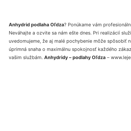
Anhydrid podlaha Oľdza
? Ponúkame vám profesionálne
Neváhajte a ozvite sa nám ešte dnes. Pri realizácií sl
uvedomujeme, že aj malé pochybenie môže spôsobiť nep
úprimná snaha o maximálnu spokojnosť každého zákazní
vašim službám.
Anhydridy – podlahy Oľdza
– www.lejem