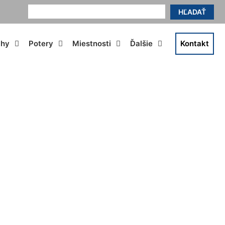
HĽADAŤ
ahy
Potery
Miestnosti
Ďalšie
Kontakt
ľdza