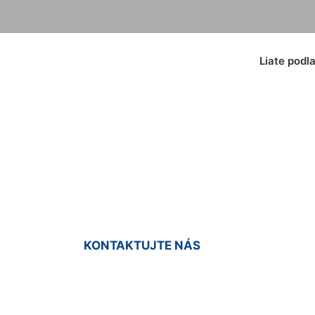
Liate podl
dridy - podlahy O
KONTAKTUJTE NÁS