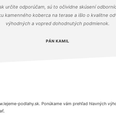
k určite odporúčam, sú to očividne skúsení odborníc
ku kamenného koberca na terase a išlo o kvalitne o
výhodných a vopred dohodnutých podmienok.
PÁN KAMIL
.lejeme-podlahy.sk. Ponúkame vám prehľad hlavných výhod
ať.