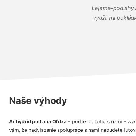
Lejeme-podlahy.s
využil na poklád
Naše výhody
Anhydrid podlaha Oľdza
– poďte do toho s nami – www
vám, že nadviazanie spolupráce s nami nebudete ľutov