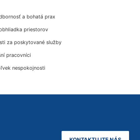
odbornosť a bohatá prax
obhliadka priestorov
ti za poskytované služby
šní pracovníci
oľvek nespokojnosti
KONTAKTUJTE NÁS