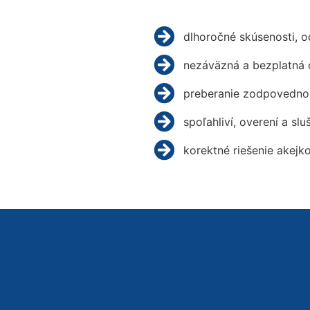
dlhoročné skúsenosti, 
nezáväzná a bezplatná 
preberanie zodpovednos
spoľahliví, overení a slu
korektné riešenie akejk