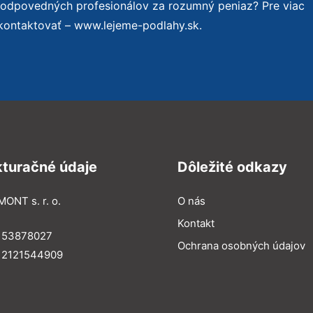
zodpovedných profesionálov za rozumný peniaz? Pre viac
kontaktovať – www.lejeme-podlahy.sk.
kturačné údaje
Dôležité odkazy
MONT s. r. o.
O nás
Kontakt
: 53878027
Ochrana osobných údajov
: 2121544909