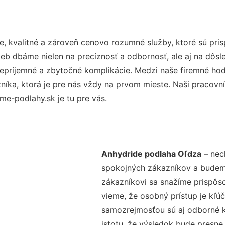
, kvalitné a zároveň cenovo rozumné služby, ktoré sú pr
užieb dbáme nielen na precíznosť a odbornosť, ale aj na dôs
ríjemné a zbytočné komplikácie. Medzi naše firemné hodno
ka, ktorá je pre nás vždy na prvom mieste. Naši pracovníc
e-podlahy.sk je tu pre vás.
Anhydride podlaha Oľdza
– nech
spokojných zákazníkov a budeme 
zákazníkovi sa snažíme prispôso
vieme, že osobný prístup je kľ
samozrejmosťou sú aj odborné ko
istotu, že výsledok bude presne