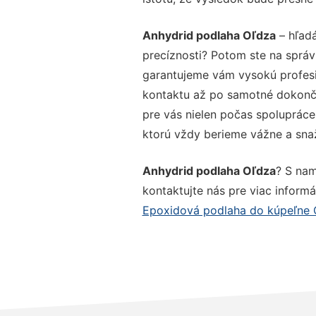
Anhydrid podlaha Oľdza
– hľadá
precíznosti? Potom ste na správ
garantujeme vám vysokú profesio
kontaktu až po samotné dokonče
pre vás nielen počas spolupráce,
ktorú vždy berieme vážne a snaží
Anhydrid podlaha Oľdza
? S nam
kontaktujte nás pre viac informác
Epoxidová podlaha do kúpeľne 