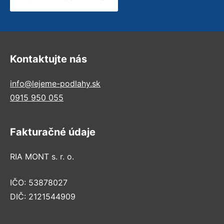
Kontaktujte nás
info@lejeme-podlahy.sk
0915 950 055
Fakturačné údaje
RIA MONT s. r. o.
IČO: 53878027
DIČ: 2121544909