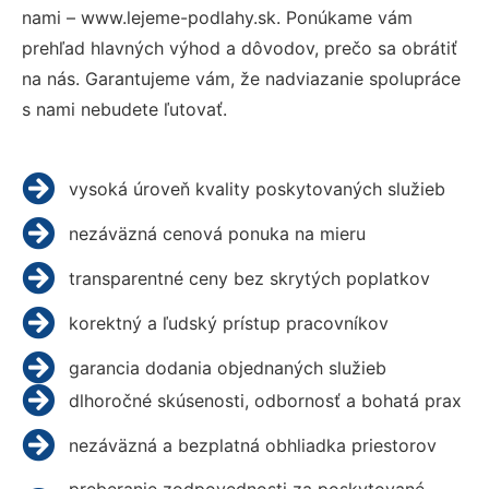
nami – www.lejeme-podlahy.sk. Ponúkame vám
prehľad hlavných výhod a dôvodov, prečo sa obrátiť
na nás. Garantujeme vám, že nadviazanie spolupráce
s nami nebudete ľutovať.
vysoká úroveň kvality poskytovaných služieb
nezáväzná cenová ponuka na mieru
transparentné ceny bez skrytých poplatkov
korektný a ľudský prístup pracovníkov
garancia dodania objednaných služieb
dlhoročné skúsenosti, odbornosť a bohatá prax
nezáväzná a bezplatná obhliadka priestorov
preberanie zodpovednosti za poskytované