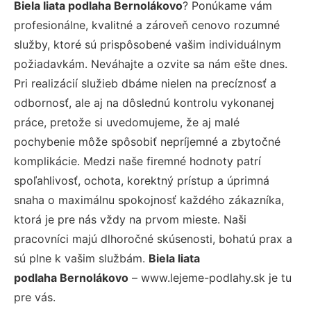
Biela liata podlaha Bernolákovo
? Ponúkame vám
profesionálne, kvalitné a zároveň cenovo rozumné
služby, ktoré sú prispôsobené vašim individuálnym
požiadavkám. Neváhajte a ozvite sa nám ešte dnes.
Pri realizácií služieb dbáme nielen na precíznosť a
odbornosť, ale aj na dôslednú kontrolu vykonanej
práce, pretože si uvedomujeme, že aj malé
pochybenie môže spôsobiť nepríjemné a zbytočné
komplikácie. Medzi naše firemné hodnoty patrí
spoľahlivosť, ochota, korektný prístup a úprimná
snaha o maximálnu spokojnosť každého zákazníka,
ktorá je pre nás vždy na prvom mieste. Naši
pracovníci majú dlhoročné skúsenosti, bohatú prax a
sú plne k vašim službám.
Biela liata
podlaha Bernolákovo
– www.lejeme-podlahy.sk je tu
pre vás.