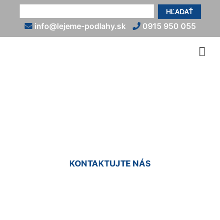
HĽADAŤ
info@lejeme-podlahy.sk
0915 950 055
Biela liata podlaha
Bernolákovo
KONTAKTUJTE NÁS