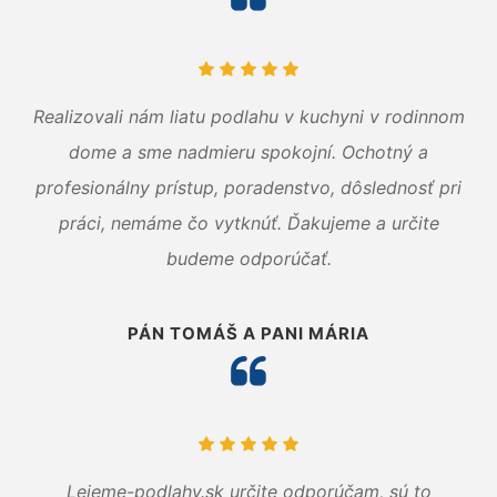
Realizovali nám liatu podlahu v kuchyni v rodinnom
dome a sme nadmieru spokojní. Ochotný a
profesionálny prístup, poradenstvo, dôslednosť pri
práci, nemáme čo vytknúť. Ďakujeme a určite
budeme odporúčať.
PÁN TOMÁŠ A PANI MÁRIA
Lejeme-podlahy.sk určite odporúčam, sú to