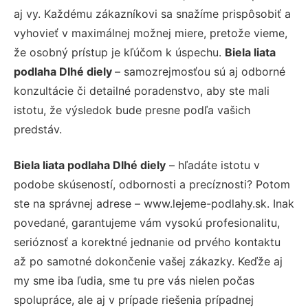
aj vy. Každému zákazníkovi sa snažíme prispôsobiť a
vyhovieť v maximálnej možnej miere, pretože vieme,
že osobný prístup je kľúčom k úspechu.
Biela liata
podlaha Dlhé diely
– samozrejmosťou sú aj odborné
konzultácie či detailné poradenstvo, aby ste mali
istotu, že výsledok bude presne podľa vašich
predstáv.
Biela liata podlaha Dlhé diely
– hľadáte istotu v
podobe skúseností, odbornosti a precíznosti? Potom
ste na správnej adrese – www.lejeme-podlahy.sk. Inak
povedané, garantujeme vám vysokú profesionalitu,
serióznosť a korektné jednanie od prvého kontaktu
až po samotné dokončenie vašej zákazky. Keďže aj
my sme iba ľudia, sme tu pre vás nielen počas
spolupráce, ale aj v prípade riešenia prípadnej