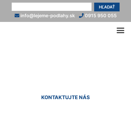
HĽADAŤ
info@lejeme-podlahy.sk
0915 950 055
Biela liata podlaha Dlhé
diely
KONTAKTUJTE NÁS