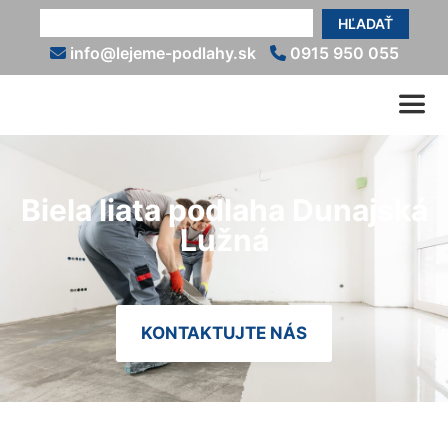
HĽADAŤ
info@lejeme-podlahy.sk
0915 950 055
Biela liata podlaha Dunajská
Lužná
KONTAKTUJTE NÁS