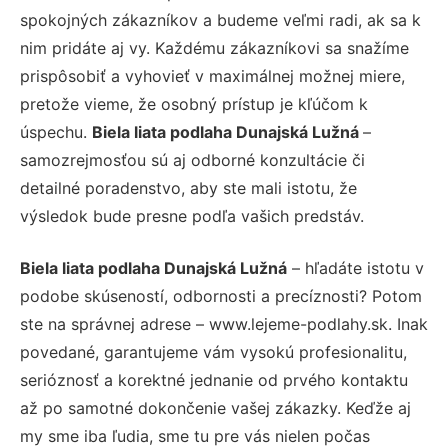
spokojných zákazníkov a budeme veľmi radi, ak sa k
nim pridáte aj vy. Každému zákazníkovi sa snažíme
prispôsobiť a vyhovieť v maximálnej možnej miere,
pretože vieme, že osobný prístup je kľúčom k
úspechu.
Biela liata podlaha Dunajská Lužná
–
samozrejmosťou sú aj odborné konzultácie či
detailné poradenstvo, aby ste mali istotu, že
výsledok bude presne podľa vašich predstáv.
Biela liata podlaha Dunajská Lužná
– hľadáte istotu v
podobe skúseností, odbornosti a precíznosti? Potom
ste na správnej adrese – www.lejeme-podlahy.sk. Inak
povedané, garantujeme vám vysokú profesionalitu,
serióznosť a korektné jednanie od prvého kontaktu
až po samotné dokončenie vašej zákazky. Keďže aj
my sme iba ľudia, sme tu pre vás nielen počas