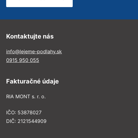
Kontaktujte nás
info@lejeme-podlahy.sk
0915 950 055
Fakturačné údaje
RIA MONT s. r. o.
IČO: 53878027
DIČ: 2121544909