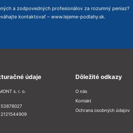
sených a zodpovedných profesionálov za rozumný peniaz?
eváhajte kontaktovať – www.lejeme-podlahy.sk.
kturačné údaje
Dôležité odkazy
MONT s. r. o.
O nás
Kontakt
: 53878027
Ochrana osobných údajov
: 2121544909