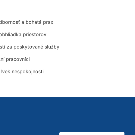
odbornosť a bohatá prax
obhliadka priestorov
ti za poskytované služby
šní pracovníci
oľvek nespokojnosti