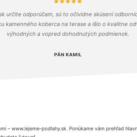
k určite odporúčam, sú to očividne skúsení odborníc
ku kamenného koberca na terase a išlo o kvalitne o
výhodných a vopred dohodnutých podmienok.
PÁN KAMIL
mi – www.lejeme-podlahy.sk. Ponúkame vám prehľad hlavný