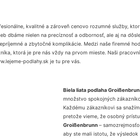
sionálne, kvalitné a zároveň cenovo rozumné služby, kto
užieb dbáme nielen na precíznosť a odbornosť, ale aj na dôs
ríjemné a zbytočné komplikácie. Medzi naše firemné hodno
ka, ktorá je pre nás vždy na prvom mieste. Naši pracovníc
.lejeme-podlahy.sk je tu pre vás.
Biela liata podlaha Groißenbru
množstvo spokojných zákazníkov 
Každému zákazníkovi sa snažíme
pretože vieme, že osobný príst
Groißenbrunn
– samozrejmosťou
aby ste mali istotu, že výsledok