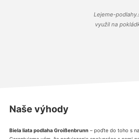
Lejeme-podlahy.s
využil na poklád
Naše výhody
Biela liata podlaha Groißenbrunn
– poďte do toho s na