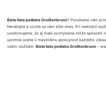
Biela liata podlaha Groißenbrunn
? Ponúkame vám profe
Neváhajte a ozvite sa nám ešte dnes. Pri realizácií sl
uvedomujeme, že aj malé pochybenie môže spôsobiť nep
úprimná snaha o maximálnu spokojnosť každého zákazní
vašim službám.
Biela liata podlaha Groißenbrunn
– www