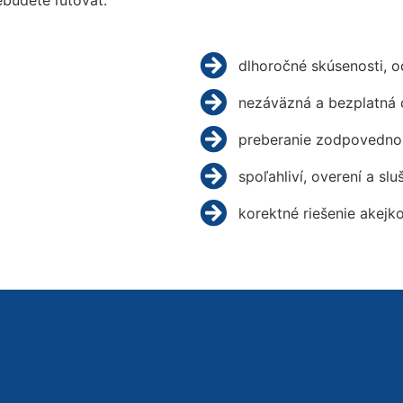
budete ľutovať.
dlhoročné skúsenosti, 
nezáväzná a bezplatná 
preberanie zodpovednos
spoľahliví, overení a slu
korektné riešenie akejk