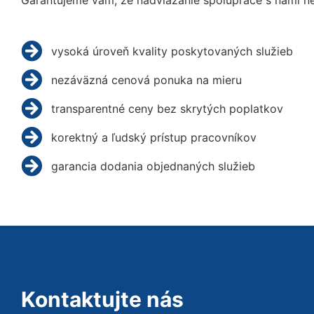
Garantujeme vám, že nadviazanie spolupráce s nami ne
vysoká úroveň kvality poskytovaných služieb
nezáväzná cenová ponuka na mieru
transparentné ceny bez skrytých poplatkov
korektný a ľudský prístup pracovníkov
garancia dodania objednaných služieb
Kontaktujte nás