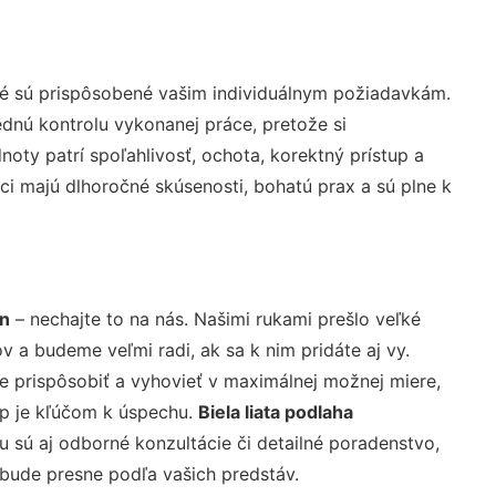
ré sú prispôsobené vašim individuálnym požiadavkám.
lednú kontrolu vykonanej práce, pretože si
ty patrí spoľahlivosť, ochota, korektný prístup a
i majú dlhoročné skúsenosti, bohatú prax a sú plne k
nn
– nechajte to na nás. Našimi rukami prešlo veľké
a budeme veľmi radi, ak sa k nim pridáte aj vy.
 prispôsobiť a vyhovieť v maximálnej možnej miere,
up je kľúčom k úspechu.
Biela liata podlaha
 sú aj odborné konzultácie či detailné poradenstvo,
 bude presne podľa vašich predstáv.