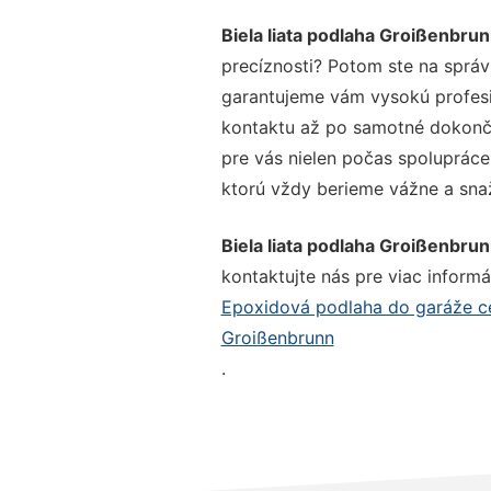
Biela liata podlaha Groißenbru
precíznosti? Potom ste na správ
garantujeme vám vysokú profesio
kontaktu až po samotné dokonče
pre vás nielen počas spolupráce,
ktorú vždy berieme vážne a snaží
Biela liata podlaha Groißenbru
kontaktujte nás pre viac informác
Epoxidová podlaha do garáže c
Groißenbrunn
.