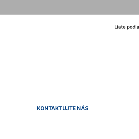
Liate podl
iata podlaha Groiß
KONTAKTUJTE NÁS