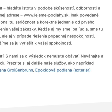
nn
– hľadáte istotu v podobe skúseností, odbornosti a
nej adrese – www.lejeme-podlahy.sk. Inak povedané,
nalitu, serióznosť a korektné jednanie od prvého
nie vašej zákazky. Keďže aj my sme iba ľudia, sme tu
 ale aj v prípade riešenia prípadnej nespokojnosti,
me sa ju vyriešiť k vašej spokojnosti.
nn
? S nami sa o výsledok nemusíte obávať. Neváhajte a
ií. Prezrite si aj ďalšie naše služby, ako napríklad
ena Groißenbrunn
,
Epoxidová podlaha (exteriér)