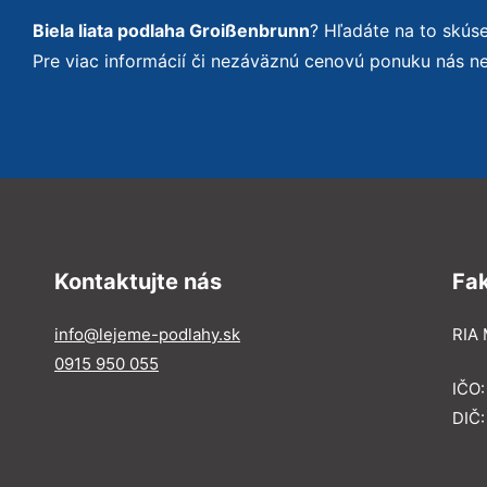
Biela liata podlaha Groißenbrunn
? Hľadáte na to skú
Pre viac informácií či nezáväznú cenovú ponuku nás n
Kontaktujte nás
Fa
info@lejeme-podlahy.sk
RIA 
0915 950 055
IČO
DIČ