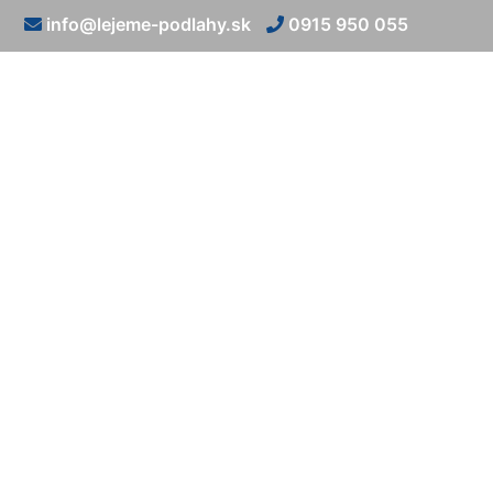
info@lejeme-podlahy.sk
0915 950 055
Biela l