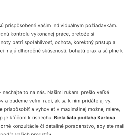
 sú prispôsobené vašim individuálnym požiadavkám.
lednú kontrolu vykonanej práce, pretože si
ty patrí spoľahlivosť, ochota, korektný prístup a
i majú dlhoročné skúsenosti, bohatú prax a sú plne k
 nechajte to na nás. Našimi rukami prešlo veľké
a budeme veľmi radi, ak sa k nim pridáte aj vy.
 prispôsobiť a vyhovieť v maximálnej možnej miere,
up je kľúčom k úspechu.
Biela liata podlaha Karlova
rné konzultácie či detailné poradenstvo, aby ste mali
 podľa vašich predstáv.