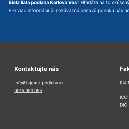
Biela liata podlaha Karlova Ves
? Hľadáte na to skúsen
Pre viac informácií či nezáväznú cenovú ponuku nás n
Kontaktujte nás
Fa
info@lejeme-podlahy.sk
RIA 
0915 950 055
IČO
DIČ