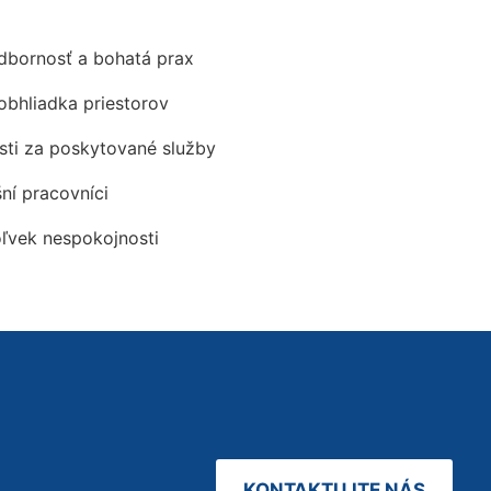
odbornosť a bohatá prax
obhliadka priestorov
ti za poskytované služby
šní pracovníci
oľvek nespokojnosti
KONTAKTUJTE NÁS