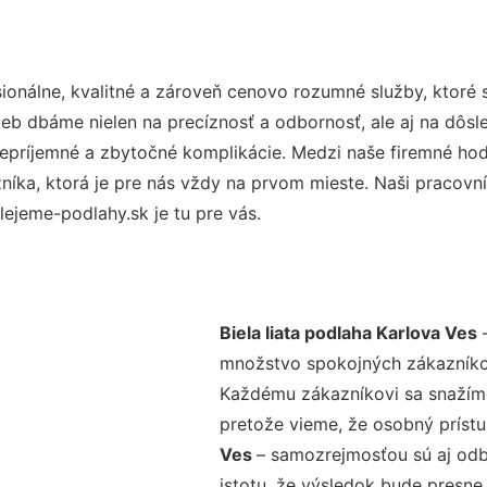
onálne, kvalitné a zároveň cenovo rozumné služby, ktoré
užieb dbáme nielen na precíznosť a odbornosť, ale aj na dôs
ríjemné a zbytočné komplikácie. Medzi naše firemné hodno
ka, ktorá je pre nás vždy na prvom mieste. Naši pracovníc
ejeme-podlahy.sk je tu pre vás.
Biela liata podlaha Karlova Ves
–
množstvo spokojných zákazníkov 
Každému zákazníkovi sa snažíme
pretože vieme, že osobný príst
Ves
– samozrejmosťou sú aj odbo
istotu, že výsledok bude presne