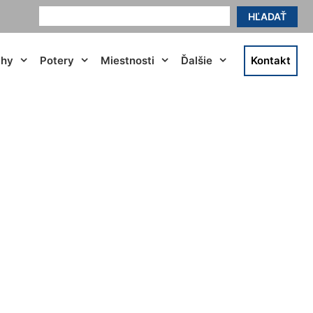
HĽADAŤ
ahy
Potery
Miestnosti
Ďalšie
Kontakt
va Ves