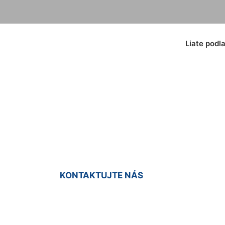
Liate podl
iata podlaha Karlo
KONTAKTUJTE NÁS