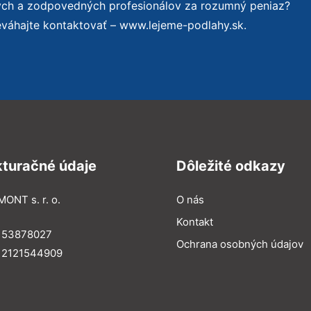
ých a zodpovedných profesionálov za rozumný peniaz?
eváhajte kontaktovať – www.lejeme-podlahy.sk.
kturačné údaje
Dôležité odkazy
MONT s. r. o.
O nás
Kontakt
: 53878027
Ochrana osobných údajov
: 2121544909