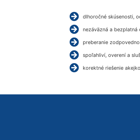
dlhoročné skúsenosti, 
nezáväzná a bezplatná 
preberanie zodpovednos
spoľahliví, overení a slu
korektné riešenie akejk