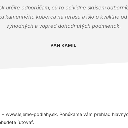
k určite odporúčam, sú to očividne skúsení odborníc
ku kamenného koberca na terase a išlo o kvalitne o
výhodných a vopred dohodnutých podmienok.
PÁN KAMIL
 – www.lejeme-podlahy.sk. Ponúkame vám prehľad hlavných
budete ľutovať.