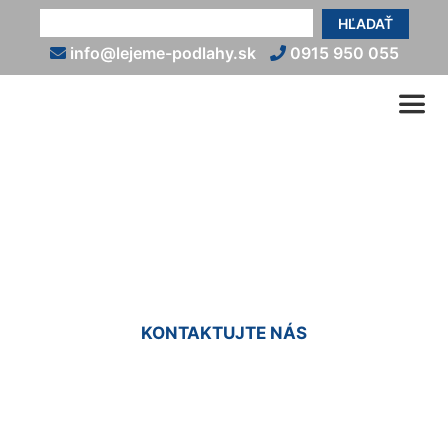
HĽADAŤ
info@lejeme-podlahy.sk
0915 950 055
Biela liata podlaha
Petronell-Carnuntum
KONTAKTUJTE NÁS