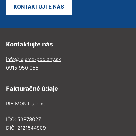
KONTAKTUJTE NÁS
Kontaktujte nás
info@lejeme-podlahy.sk
0915 950 055
Fakturačné údaje
RIA MONT s. r. o.
IČO: 53878027
DIČ: 2121544909