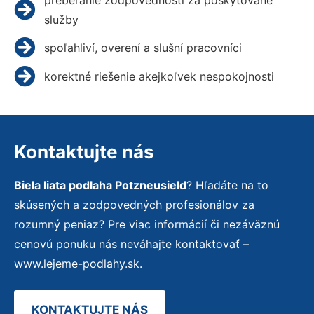
služby
spoľahliví, overení a slušní pracovníci
korektné riešenie akejkoľvek nespokojnosti
Kontaktujte nás
Biela liata podlaha Potzneusield
? Hľadáte na to
skúsených a zodpovedných profesionálov za
rozumný peniaz? Pre viac informácií či nezáväznú
cenovú ponuku nás neváhajte kontaktovať –
www.lejeme-podlahy.sk.
KONTAKTUJTE NÁS