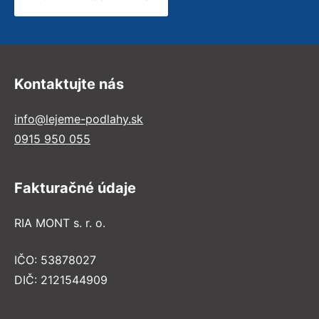
Kontaktujte nás
info@lejeme-podlahy.sk
0915 950 055
Fakturačné údaje
RIA MONT s. r. o.
IČO: 53878027
DIČ: 2121544909