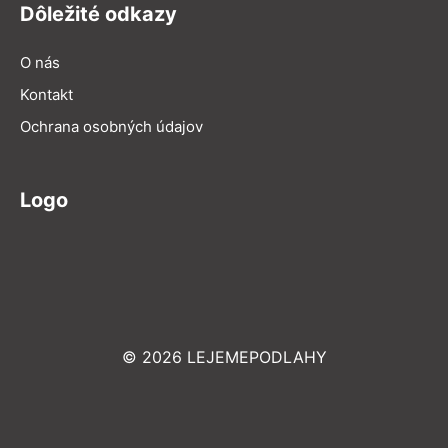
Dôležité odkazy
O nás
Kontakt
Ochrana osobných údajov
Logo
© 2026 LEJEMEPODLAHY