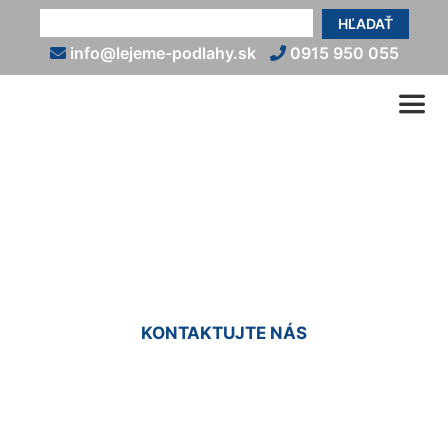
HĽADAŤ
info@lejeme-podlahy.sk
0915 950 055
Biela liata podlaha
Potzneusield
KONTAKTUJTE NÁS