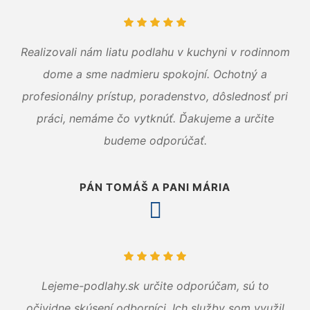
Realizovali nám liatu podlahu v kuchyni v rodinnom
dome a sme nadmieru spokojní. Ochotný a
profesionálny prístup, poradenstvo, dôslednosť pri
práci, nemáme čo vytknúť. Ďakujeme a určite
budeme odporúčať.
PÁN TOMÁŠ A PANI MÁRIA
Lejeme-podlahy.sk určite odporúčam, sú to
očividne skúsení odborníci. Ich služby som využil