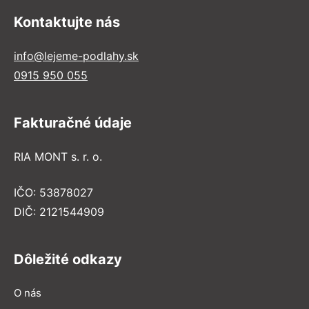
Kontaktujte nás
info@lejeme-podlahy.sk
0915 950 055
Fakturačné údaje
RIA MONT s. r. o.
IČO: 53878027
DIČ: 2121544909
Dôležité odkazy
O nás