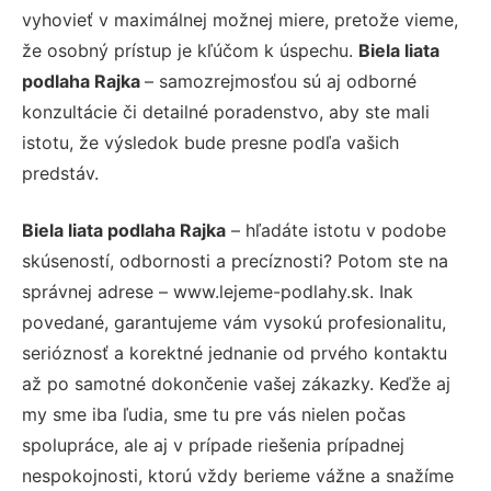
vyhovieť v maximálnej možnej miere, pretože vieme,
že osobný prístup je kľúčom k úspechu.
Biela liata
podlaha Rajka
– samozrejmosťou sú aj odborné
konzultácie či detailné poradenstvo, aby ste mali
istotu, že výsledok bude presne podľa vašich
predstáv.
Biela liata podlaha Rajka
– hľadáte istotu v podobe
skúseností, odbornosti a precíznosti? Potom ste na
správnej adrese – www.lejeme-podlahy.sk. Inak
povedané, garantujeme vám vysokú profesionalitu,
serióznosť a korektné jednanie od prvého kontaktu
až po samotné dokončenie vašej zákazky. Keďže aj
my sme iba ľudia, sme tu pre vás nielen počas
spolupráce, ale aj v prípade riešenia prípadnej
nespokojnosti, ktorú vždy berieme vážne a snažíme