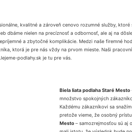
onálne, kvalitné a zároveň cenovo rozumné služby, ktoré
užieb dbáme nielen na precíznosť a odbornosť, ale aj na dôs
ríjemné a zbytočné komplikácie. Medzi naše firemné hodno
ka, ktorá je pre nás vždy na prvom mieste. Naši pracovníc
ejeme-podlahy.sk je tu pre vás.
Biela liata podlaha Staré Mesto
množstvo spokojných zákazníkov 
Každému zákazníkovi sa snažíme
pretože vieme, že osobný príst
Mesto
– samozrejmosťou sú aj o
mali istotu, že výsledok bude p