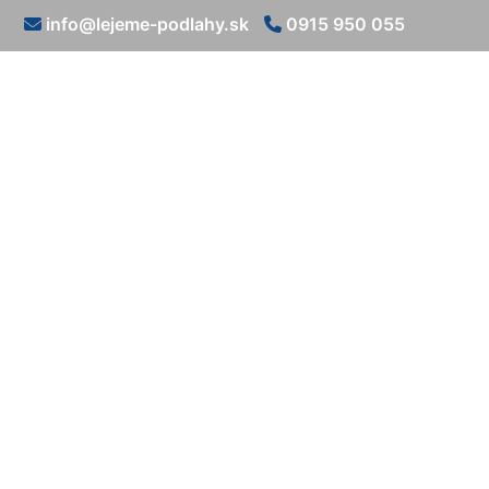
info@lejeme-podlahy.sk
0915 950 055
Biela l