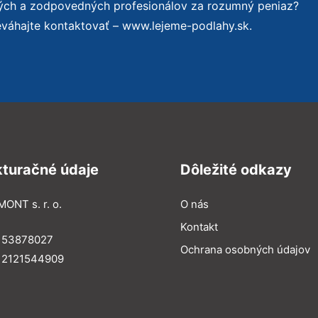
ných a zodpovedných profesionálov za rozumný peniaz?
eváhajte kontaktovať – www.lejeme-podlahy.sk.
kturačné údaje
Dôležité odkazy
MONT s. r. o.
O nás
Kontakt
: 53878027
Ochrana osobných údajov
: 2121544909