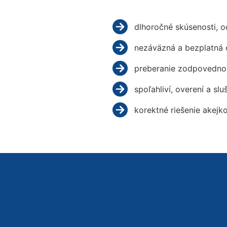
dlhoročné skúsenosti, 
nezáväzná a bezplatná 
preberanie zodpovednos
spoľahliví, overení a slu
korektné riešenie akejk