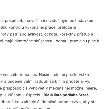
 sú prispôsobené vašim individuálnym požiadavkám.
lednú kontrolu vykonanej práce, pretože si
ty patrí spoľahlivosť, ochota, korektný prístup a
i majú dlhoročné skúsenosti, bohatú prax a sú plne k
– nechajte to na nás. Našimi rukami prešlo veľké
a budeme veľmi radi, ak sa k nim pridáte aj vy.
 prispôsobiť a vyhovieť v maximálnej možnej miere,
up je kľúčom k úspechu.
Biela liata podlaha Staré
dborné konzultácie či detailné poradenstvo, aby ste
resne podľa vašich predstáv.