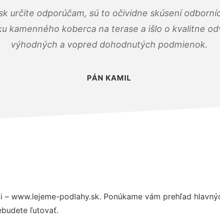
k určite odporúčam, sú to očividne skúsení odborníc
ku kamenného koberca na terase a išlo o kvalitne o
výhodných a vopred dohodnutých podmienok.
PÁN KAMIL
i – www.lejeme-podlahy.sk. Ponúkame vám prehľad hlavných
budete ľutovať.