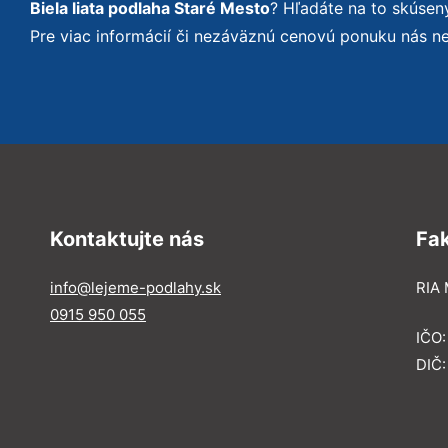
Biela liata podlaha Staré Mesto
? Hľadáte na to skúse
Pre viac informácií či nezáväznú cenovú ponuku nás n
Kontaktujte nás
Fa
info@lejeme-podlahy.sk
RIA 
0915 950 055
IČO
DIČ