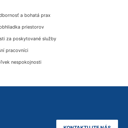
odbornosť a bohatá prax
obhliadka priestorov
ti za poskytované služby
šní pracovníci
oľvek nespokojnosti
KONTAKTUJTE NÁS