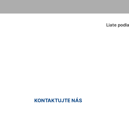
Liate podl
iata podlaha Staré
KONTAKTUJTE NÁS