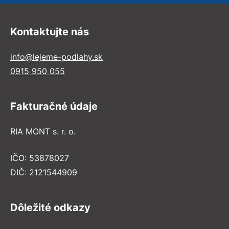
Kontaktujte nás
info@lejeme-podlahy.sk
0915 950 055
Fakturačné údaje
RIA MONT s. r. o.
IČO: 53878027
DIČ: 2121544909
Dôležité odkazy