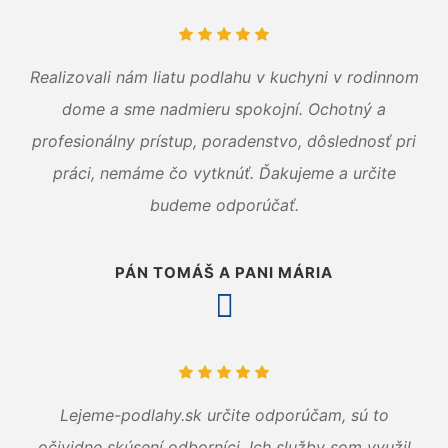
Realizovali nám liatu podlahu v kuchyni v rodinnom
dome a sme nadmieru spokojní. Ochotný a
profesionálny prístup, poradenstvo, dôslednosť pri
práci, nemáme čo vytknúť. Ďakujeme a určite
budeme odporúčať.
PÁN TOMÁŠ A PANI MÁRIA
Lejeme-podlahy.sk určite odporúčam, sú to
očividne skúsení odborníci. Ich služby som využil