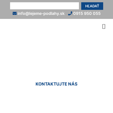
HĽADAŤ
info@lejeme-podlahy.sk
0915 950 055
Epoxidová farba na podlahu
Bad Deutsch-Alterburg
KONTAKTUJTE NÁS