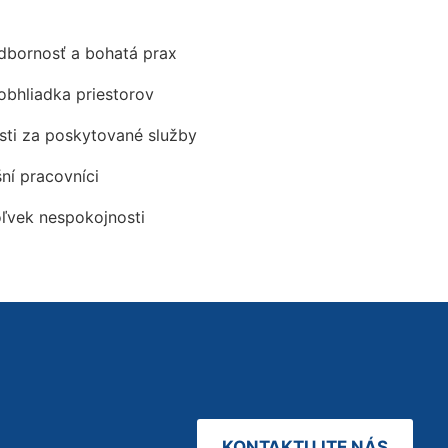
odbornosť a bohatá prax
obhliadka priestorov
ti za poskytované služby
šní pracovníci
oľvek nespokojnosti
KONTAKTUJTE NÁS