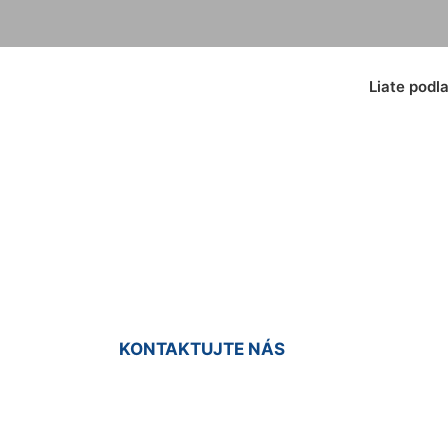
Liate podl
vá farba na podla
KONTAKTUJTE NÁS