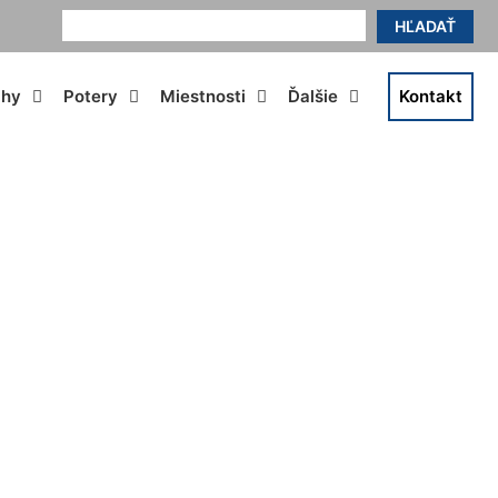
HĽADAŤ
ahy
Potery
Miestnosti
Ďalšie
Kontakt
hu Berg