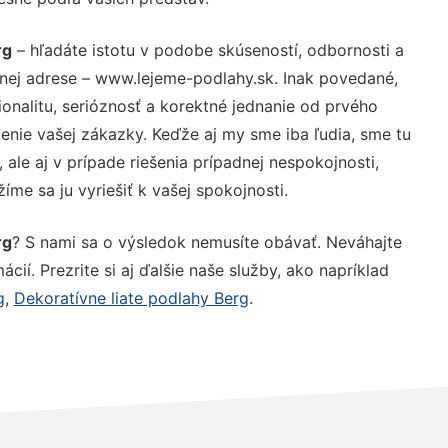
rg
– hľadáte istotu v podobe skúseností, odbornosti a
nej adrese – www.lejeme-podlahy.sk. Inak povedané,
nalitu, serióznosť a korektné jednanie od prvého
nie vašej zákazky. Keďže aj my sme iba ľudia, sme tu
 ale aj v prípade riešenia prípadnej nespokojnosti,
me sa ju vyriešiť k vašej spokojnosti.
rg
? S nami sa o výsledok nemusíte obávať. Neváhajte
ácií. Prezrite si aj ďalšie naše služby, ako napríklad
g
,
Dekoratívne liate podlahy Berg
.