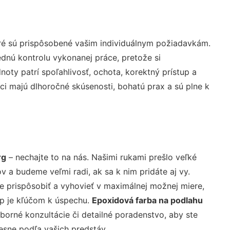
ré sú prispôsobené vašim individuálnym požiadavkám.
lednú kontrolu vykonanej práce, pretože si
ty patrí spoľahlivosť, ochota, korektný prístup a
i majú dlhoročné skúsenosti, bohatú prax a sú plne k
rg
– nechajte to na nás. Našimi rukami prešlo veľké
a budeme veľmi radi, ak sa k nim pridáte aj vy.
 prispôsobiť a vyhovieť v maximálnej možnej miere,
up je kľúčom k úspechu.
Epoxidová farba na podlahu
orné konzultácie či detailné poradenstvo, aby ste
resne podľa vašich predstáv.