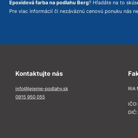
Epoxidová farba na podlahu Berg
? Hľadáte na to skú
Pre viac informácií či nezáväznú cenovú ponuku nás n
Kontaktujte nás
Fa
info@lejeme-podlahy.sk
RIA 
0915 950 055
IČO
DIČ