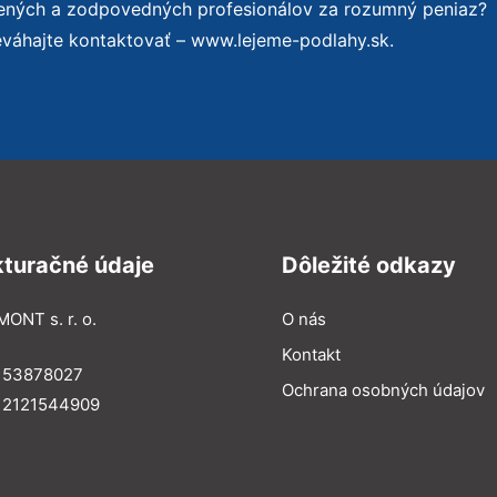
sených a zodpovedných profesionálov za rozumný peniaz?
eváhajte kontaktovať – www.lejeme-podlahy.sk.
kturačné údaje
Dôležité odkazy
MONT s. r. o.
O nás
Kontakt
: 53878027
Ochrana osobných údajov
: 2121544909