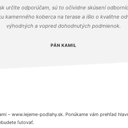
k určite odporúčam, sú to očividne skúsení odborníc
ku kamenného koberca na terase a išlo o kvalitne o
výhodných a vopred dohodnutých podmienok.
PÁN KAMIL
ami – www.lejeme-podlahy.sk. Ponúkame vám prehľad hlavn
budete ľutovať.