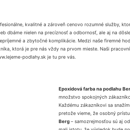
esionálne, kvalitné a zároveň cenovo rozumné služby, kto
užieb dbáme nielen na precíznosť a odbornosť, ale aj na dôs
ríjemné a zbytočné komplikácie. Medzi naše firemné hodno
ka, ktorá je pre nás vždy na prvom mieste. Naši pracovníc
w.lejeme-podlahy.sk je tu pre vás.
Epoxidová farba na podlahu Be
množstvo spokojných zákazníkov 
Každému zákazníkovi sa snažíme
pretože vieme, že osobný príst
Berg
– samozrejmosťou sú aj odb
mali istotu, že výsledok bude p