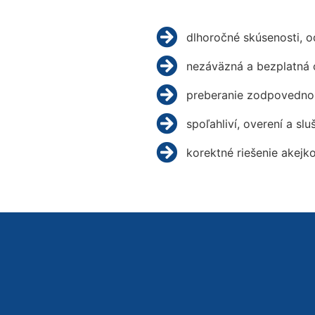
dlhoročné skúsenosti, 
nezáväzná a bezplatná 
preberanie zodpovednos
spoľahliví, overení a slu
korektné riešenie akejk