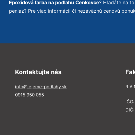
Epoxidová farba na podlahu Čenkovce
? Hľadáte na t
peniaz? Pre viac informácií či nezáväznú cenovú ponu
Kontaktujte nás
Fa
info@lejeme-podlahy.sk
RIA 
0915 950 055
IČO
DIČ