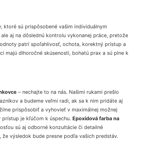
, ktoré sú prispôsobené vašim individuálnym
 ale aj na dôslednú kontrolu vykonanej práce, pretože
noty patrí spoľahlivosť, ochota, korektný prístup a
i majú dlhoročné skúsenosti, bohatú prax a sú plne k
enkovce
– nechajte to na nás. Našimi rukami prešlo
níkov a budeme veľmi radi, ak sa k nim pridáte aj
žíme prispôsobiť a vyhovieť v maximálnej možnej
 prístup je kľúčom k úspechu.
Epoxidová farba na
sťou sú aj odborné konzultácie či detailné
u, že výsledok bude presne podľa vašich predstáv.