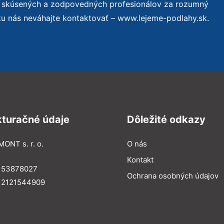
o skúsených a zodpovedných profesionálov za rozumný
ku nás neváhajte kontaktovať – www.lejeme-podlahy.sk.
kturačné údaje
Dôležité odkazy
MONT s. r. o.
O nás
Kontakt
: 53878027
Ochrana osobných údajov
: 2121544909