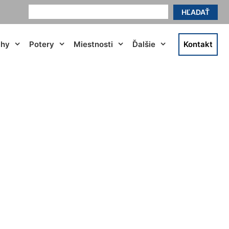
HĽADAŤ
ahy
Potery
Miestnosti
Ďalšie
Kontakt
 Čenkovce