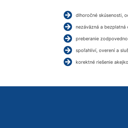
dlhoročné skúsenosti, 
nezáväzná a bezplatná 
preberanie zodpovednos
spoľahliví, overení a slu
korektné riešenie akejk