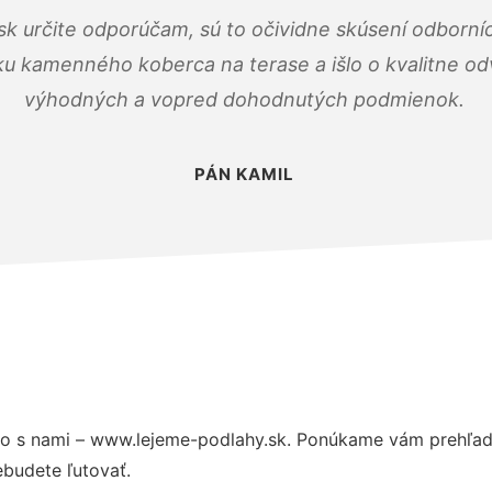
k určite odporúčam, sú to očividne skúsení odborníc
ku kamenného koberca na terase a išlo o kvalitne o
výhodných a vopred dohodnutých podmienok.
PÁN KAMIL
o s nami – www.lejeme-podlahy.sk. Ponúkame vám prehľad 
budete ľutovať.