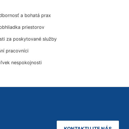
odbornosť a bohatá prax
obhliadka priestorov
ti za poskytované služby
šní pracovníci
oľvek nespokojnosti
KONTAKTUJTE NÁS