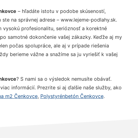
enkovce
– hľadáte istotu v podobe skúseností,
 ste na správnej adrese – www.lejeme-podlahy.sk.
vysokú profesionalitu, serióznosť a korektné
 po samotné dokončenie vašej zákazky. Keďže aj my
elen počas spolupráce, ale aj v prípade riešenia
ždy berieme vážne a snažíme sa ju vyriešiť k vašej
enkovce
? S nami sa o výsledok nemusíte obávať.
iac informácií. Prezrite si aj ďalšie naše služby, ako
ena m2 Čenkovce
,
Polystyrénbetón Čenkovce
.