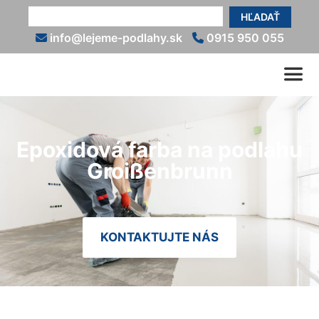
HĽADAŤ
info@lejeme-podlahy.sk
0915 950 055
Epoxidová farba na podlahu
Groißenbrunn
KONTAKTUJTE NÁS