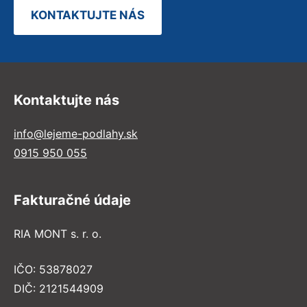
KONTAKTUJTE NÁS
Kontaktujte nás
info@lejeme-podlahy.sk
0915 950 055
Fakturačné údaje
RIA MONT s. r. o.
IČO: 53878027
DIČ: 2121544909