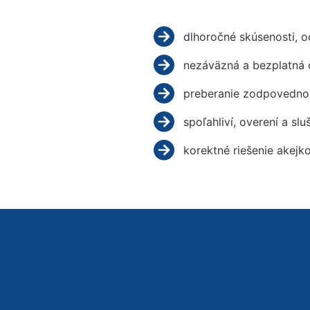
dlhoročné skúsenosti, 
nezáväzná a bezplatná 
preberanie zodpovednos
spoľahliví, overení a slu
korektné riešenie akejk