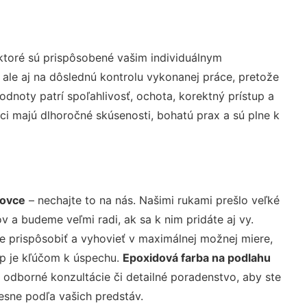
ktoré sú prispôsobené vašim individuálnym
 ale aj na dôslednú kontrolu vykonanej práce, pretože
noty patrí spoľahlivosť, ochota, korektný prístup a
i majú dlhoročné skúsenosti, bohatú prax a sú plne k
rovce
– nechajte to na nás. Našimi rukami prešlo veľké
a budeme veľmi radi, ak sa k nim pridáte aj vy.
 prispôsobiť a vyhovieť v maximálnej možnej miere,
up je kľúčom k úspechu.
Epoxidová farba na podlahu
 odborné konzultácie či detailné poradenstvo, aby ste
resne podľa vašich predstáv.