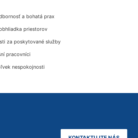
odbornosť a bohatá prax
obhliadka priestorov
ti za poskytované služby
šní pracovníci
oľvek nespokojnosti
KONTAKTUJTE NÁS