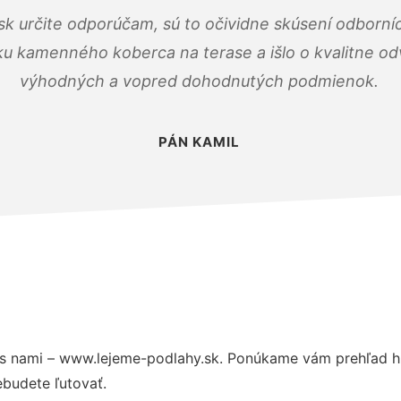
k určite odporúčam, sú to očividne skúsení odborníc
ku kamenného koberca na terase a išlo o kvalitne o
výhodných a vopred dohodnutých podmienok.
PÁN KAMIL
s nami – www.lejeme-podlahy.sk. Ponúkame vám prehľad hl
budete ľutovať.