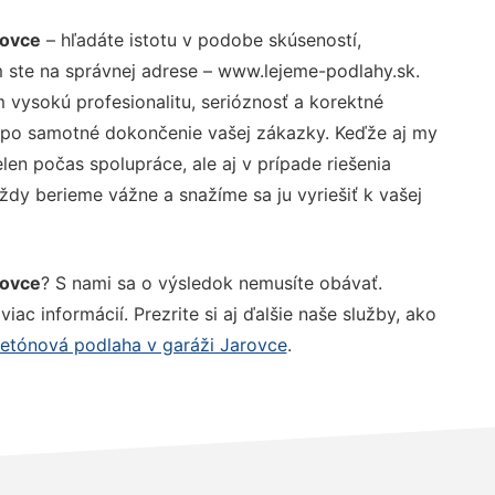
rovce
– hľadáte istotu v podobe skúseností,
 ste na správnej adrese – www.lejeme-podlahy.sk.
vysokú profesionalitu, serióznosť a korektné
 po samotné dokončenie vašej zákazky. Keďže aj my
elen počas spolupráce, ale aj v prípade riešenia
ždy berieme vážne a snažíme sa ju vyriešiť k vašej
rovce
? S nami sa o výsledok nemusíte obávať.
iac informácií. Prezrite si aj ďalšie naše služby, ako
etónová podlaha v garáži Jarovce
.