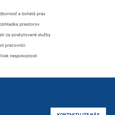
odbornosť a bohatá prax
obhliadka priestorov
ti za poskytované služby
šní pracovníci
oľvek nespokojnosti
KONTAKTUJTE NÁS