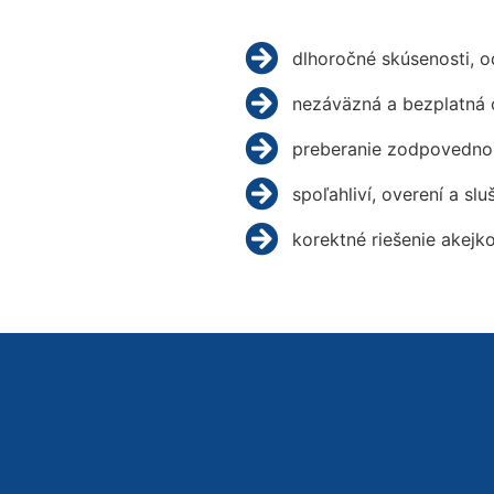
dlhoročné skúsenosti, 
nezáväzná a bezplatná 
preberanie zodpovednos
spoľahliví, overení a slu
korektné riešenie akejk