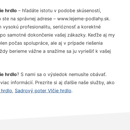
ie hrdlo
– hľadáte istotu v podobe skúseností,
 ste na správnej adrese – www.lejeme-podlahy.sk.
vysokú profesionalitu, serióznosť a korektné
 po samotné dokončenie vašej zákazky. Keďže aj my
elen počas spolupráce, ale aj v prípade riešenia
ždy berieme vážne a snažíme sa ju vyriešiť k vašej
ie hrdlo
? S nami sa o výsledok nemusíte obávať.
iac informácií. Prezrite si aj ďalšie naše služby, ako
 hrdlo
,
Sadrový poter Vlčie hrdlo
.