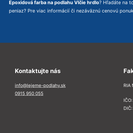
Epoxidová farba na podlahu Vlčie hrdlo
? Hľadáte na 
peniaz? Pre viac informácií či nezáväznú cenovú ponu
Kontaktujte nás
Fa
info@lejeme-podlahy.sk
RIA 
0915 950 055
IČO
DIČ