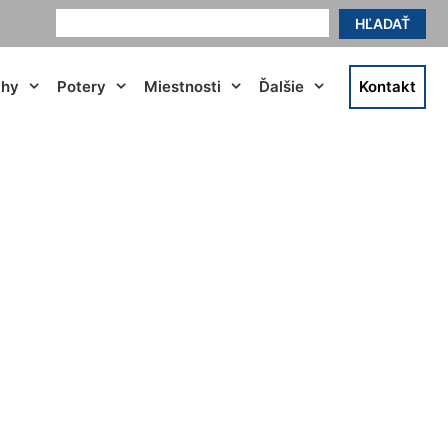
HĽADAŤ
ahy
Potery
Miestnosti
Ďalšie
Kontakt
lčie hrdlo