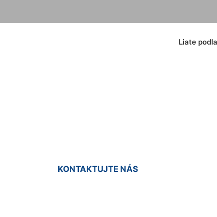
Liate podl
farba na podlahu V
KONTAKTUJTE NÁS