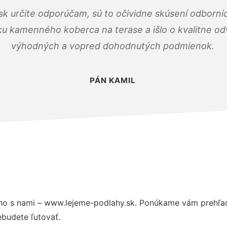
k určite odporúčam, sú to očividne skúsení odborníc
ku kamenného koberca na terase a išlo o kvalitne o
výhodných a vopred dohodnutých podmienok.
PÁN KAMIL
o s nami – www.lejeme-podlahy.sk. Ponúkame vám prehľad 
budete ľutovať.