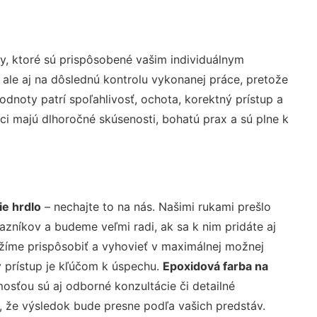
, ktoré sú prispôsobené vašim individuálnym
 ale aj na dôslednú kontrolu vykonanej práce, pretože
noty patrí spoľahlivosť, ochota, korektný prístup a
i majú dlhoročné skúsenosti, bohatú prax a sú plne k
ie hrdlo
– nechajte to na nás. Našimi rukami prešlo
níkov a budeme veľmi radi, ak sa k nim pridáte aj
žíme prispôsobiť a vyhovieť v maximálnej možnej
 prístup je kľúčom k úspechu.
Epoxidová farba na
osťou sú aj odborné konzultácie či detailné
u, že výsledok bude presne podľa vašich predstáv.