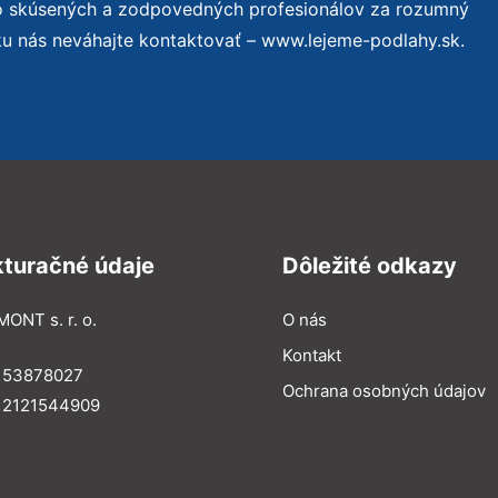
to skúsených a zodpovedných profesionálov za rozumný
ku nás neváhajte kontaktovať – www.lejeme-podlahy.sk.
kturačné údaje
Dôležité odkazy
MONT s. r. o.
O nás
Kontakt
: 53878027
Ochrana osobných údajov
: 2121544909