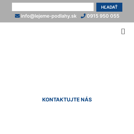
HĽADAŤ
info@lejeme-podlahy.sk
0915 950 055
Epoxidové podlahy do bytu
Dlhé diely
KONTAKTUJTE NÁS