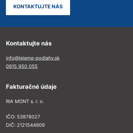
KONTAKTUJTE NÁS
Kontaktujte nás
info@lejeme-podlahy.sk
0915 950 055
Fakturačné údaje
RIA MONT s. r. o.
IČO: 53878027
DIČ: 2121544909