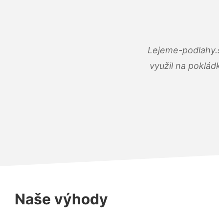
Lejeme-podlahy.s
využil na poklád
Naše výhody