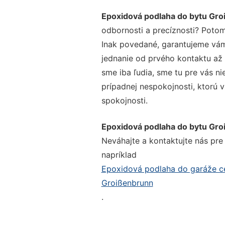
Epoxidová podlaha do bytu Gr
odbornosti a precíznosti? Potom
Inak povedané, garantujeme vám 
jednanie od prvého kontaktu až
sme iba ľudia, sme tu pre vás ni
prípadnej nespokojnosti, ktorú v
spokojnosti.
Epoxidová podlaha do bytu Gr
Neváhajte a kontaktujte nás pre v
napríklad
Epoxidová podlaha do garáže c
Groißenbrunn
.