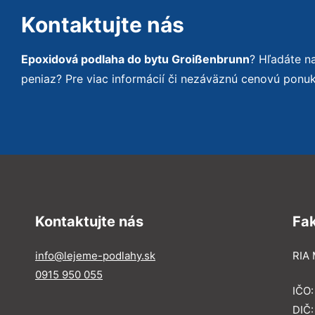
Kontaktujte nás
Epoxidová podlaha do bytu Groißenbrunn
? Hľadáte n
peniaz? Pre viac informácií či nezáväznú cenovú ponu
Kontaktujte nás
Fa
info@lejeme-podlahy.sk
RIA 
0915 950 055
IČO
DIČ