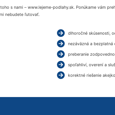
toho s nami – www.lejeme-podlahy.sk. Ponúkame vám prehľ
mi nebudete ľutovať.
dlhoročné skúsenosti, 
nezáväzná a bezplatná 
preberanie zodpovednos
spoľahliví, overení a slu
korektné riešenie akejk