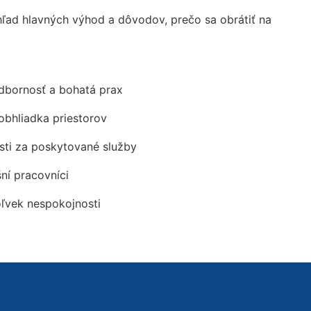
ad hlavných výhod a dôvodov, prečo sa obrátiť na
odbornosť a bohatá prax
obhliadka priestorov
ti za poskytované služby
šní pracovníci
oľvek nespokojnosti