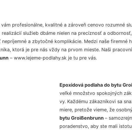
vám profesionálne, kvalitné a zároveň cenovo rozumné slu
realizácií služieb dbáme nielen na precíznosť a odbornosť,
nepríjemné a zbytočné komplikácie. Medzi naše firemné hod
ka, ktorá je pre nás vždy na prvom mieste. Naši pracovníc
runn
– www.lejeme-podlahy.sk je tu pre vás.
Epoxidová podlaha do bytu Gr
veľké množstvo spokojných zákaz
vy. Každému zákazníkovi sa sna
miere, pretože vieme, že osobný
bytu Groißenbrunn
– samozrejm
poradenstvo, aby ste mali istot