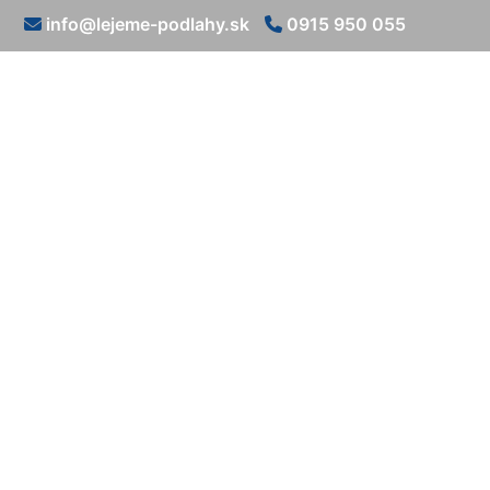
info@lejeme-podlahy.sk
0915 950 055
Epoxidové p