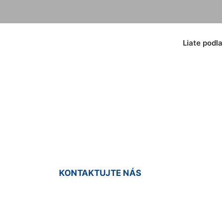
Liate podl
odlahy do bytu Gr
KONTAKTUJTE NÁS