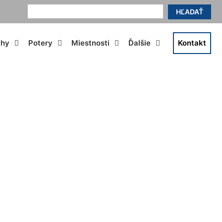
HĽADAŤ
ahy
Potery
Miestnosti
Ďalšie
Kontakt
oißenbrunn