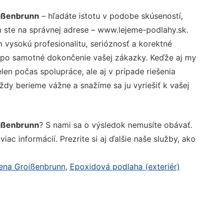
oißenbrunn
– hľadáte istotu v podobe skúseností,
 ste na správnej adrese – www.lejeme-podlahy.sk.
vysokú profesionalitu, serióznosť a korektné
 po samotné dokončenie vašej zákazky. Keďže aj my
elen počas spolupráce, ale aj v prípade riešenia
ždy berieme vážne a snažíme sa ju vyriešiť k vašej
oißenbrunn
? S nami sa o výsledok nemusíte obávať.
iac informácií. Prezrite si aj ďalšie naše služby, ako
ena Groißenbrunn
,
Epoxidová podlaha (exteriér)