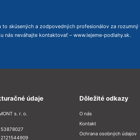
a to skúsených a zodpovedných profesionálov za rozumný
ku nás neváhajte kontaktovať – www.lejeme-podlahy.sk.
kturačné údaje
Dôležité odkazy
MONT s. r. o.
O nás
Kontakt
: 53878027
Ochrana osobných údajov
: 2121544909