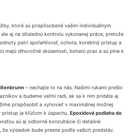
žby, ktoré sú prispôsobené vašim individuálnym
 ale aj na dôslednú kontrolu vykonanej práce, pretože
noty patrí spoľahlivosť, ochota, korektný prístup a
i majú dlhoročné skúsenosti, bohatú prax a sú plne k
oißenbrunn
– nechajte to na nás. Našimi rukami prešlo
níkov a budeme veľmi radi, ak sa k nim pridáte aj
žíme prispôsobiť a vyhovieť v maximálnej možnej
 prístup je kľúčom k úspechu.
Epoxidová podlaha do
osťou sú aj odborné konzultácie či detailné
u, že výsledok bude presne podľa vašich predstáv.