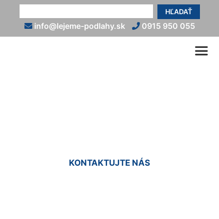
HĽADAŤ
info@lejeme-podlahy.sk
0915 950 055
Epoxidové podlahy do bytu
Ivanka pri Dunaji
KONTAKTUJTE NÁS