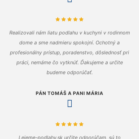
Realizovali nám liatu podlahu v kuchyni v rodinnom
dome a sme nadmieru spokojní. Ochotný a
profesionálny prístup, poradenstvo, dôslednosť pri
práci, nemáme čo vytknúť. Ďakujeme a určite
budeme odporúčať.
PÁN TOMÁŠ A PANI MÁRIA
Lejeme-podlahy.sk určite odporúčam, sú to