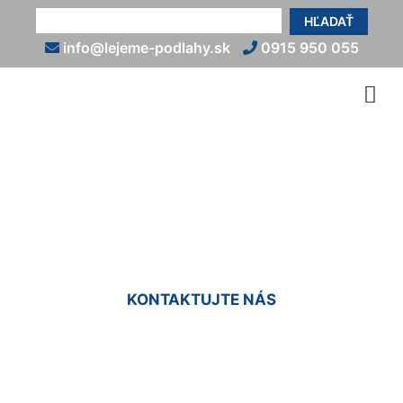
HĽADAŤ
info@lejeme-podlahy.sk
0915 950 055
Epoxidové podlahy do bytu
Koliba
KONTAKTUJTE NÁS