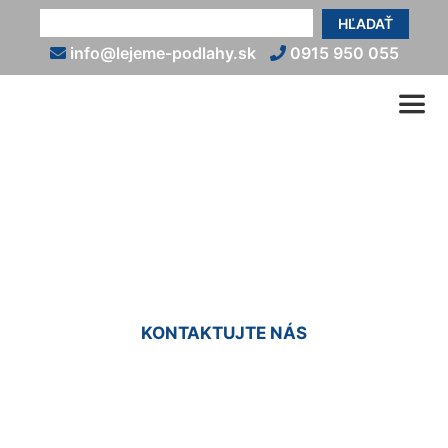
HĽADAŤ
info@lejeme-podlahy.sk
0915 950 055
Epoxidové podlahy do bytu
Malinovo
KONTAKTUJTE NÁS