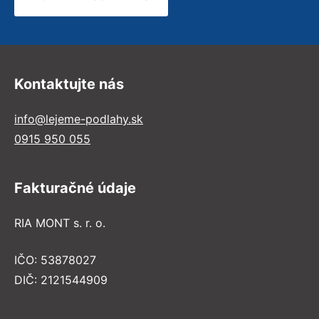
Kontaktujte nás
info@lejeme-podlahy.sk
0915 950 055
Fakturačné údaje
RIA MONT s. r. o.
IČO: 53878027
DIČ: 2121544909