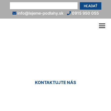
HĽADAŤ
info@lejeme-podlahy.sk
0915 950 055
Epoxidové podlahy do bytu
Petronell-Carnuntum
KONTAKTUJTE NÁS