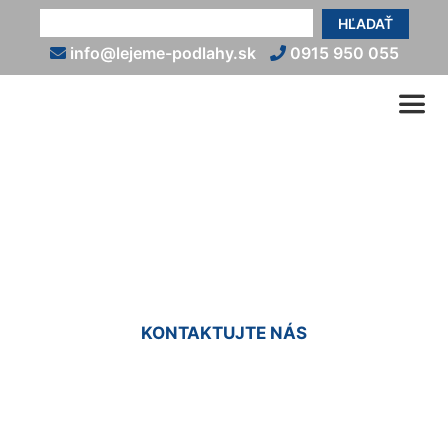
HĽADAŤ
info@lejeme-podlahy.sk
0915 950 055
Epoxidové podlahy do bytu
Prellenkirchen
KONTAKTUJTE NÁS