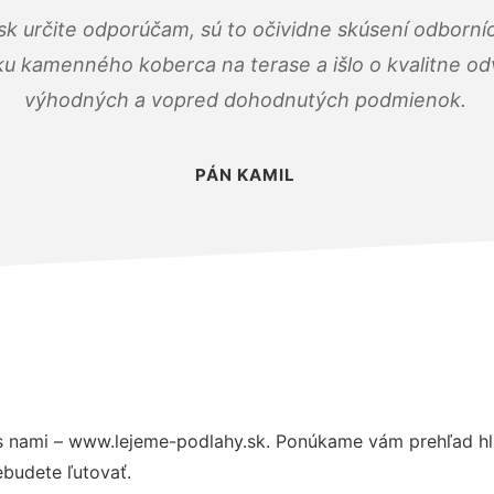
k určite odporúčam, sú to očividne skúsení odborníc
ku kamenného koberca na terase a išlo o kvalitne o
výhodných a vopred dohodnutých podmienok.
PÁN KAMIL
 nami – www.lejeme-podlahy.sk. Ponúkame vám prehľad hla
budete ľutovať.