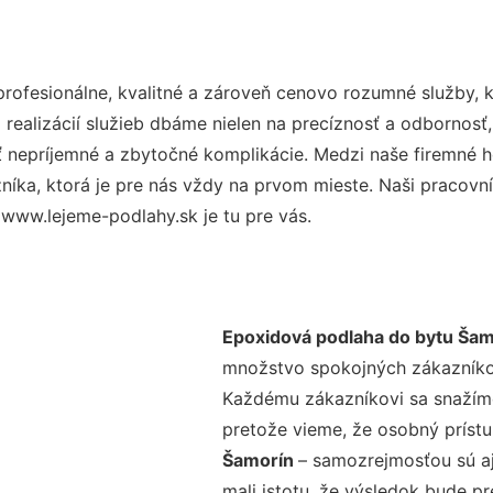
ofesionálne, kvalitné a zároveň cenovo rozumné služby, k
realizácií služieb dbáme nielen na precíznosť a odbornosť,
nepríjemné a zbytočné komplikácie. Medzi naše firemné hod
ka, ktorá je pre nás vždy na prvom mieste. Naši pracovníc
www.lejeme-podlahy.sk je tu pre vás.
Epoxidová podlaha do bytu Šam
množstvo spokojných zákazníkov 
Každému zákazníkovi sa snažíme
pretože vieme, že osobný príst
Šamorín
– samozrejmosťou sú aj
mali istotu, že výsledok bude p