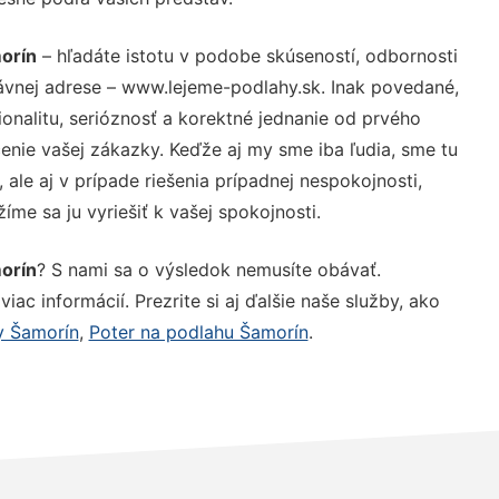
orín
– hľadáte istotu v podobe skúseností, odbornosti
ávnej adrese – www.lejeme-podlahy.sk. Inak povedané,
nalitu, serióznosť a korektné jednanie od prvého
nie vašej zákazky. Keďže aj my sme iba ľudia, sme tu
 ale aj v prípade riešenia prípadnej nespokojnosti,
me sa ju vyriešiť k vašej spokojnosti.
orín
? S nami sa o výsledok nemusíte obávať.
iac informácií. Prezrite si aj ďalšie naše služby, ako
y Šamorín
,
Poter na podlahu Šamorín
.