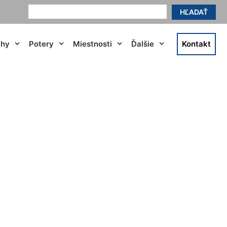
HĽADAŤ
ahy
Potery
Miestnosti
Ďalšie
Kontakt
 Šamorín