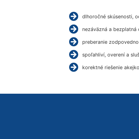
dlhoročné skúsenosti, 
nezáväzná a bezplatná 
preberanie zodpovednos
spoľahliví, overení a slu
korektné riešenie akejk