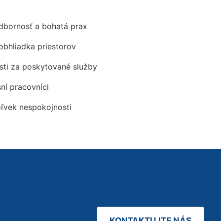
odbornosť a bohatá prax
obhliadka priestorov
ti za poskytované služby
šní pracovníci
oľvek nespokojnosti
KONTAKTUJTE NÁS