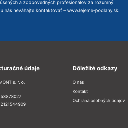
skúsených a zodpovedných profesionálov za rozumný
ku nás neváhajte kontaktovať – www.lejeme-podlahy.sk.
kturačné údaje
Dôležité odkazy
MONT s. r. o.
O nás
Kontakt
: 53878027
Ochrana osobných údajov
: 2121544909