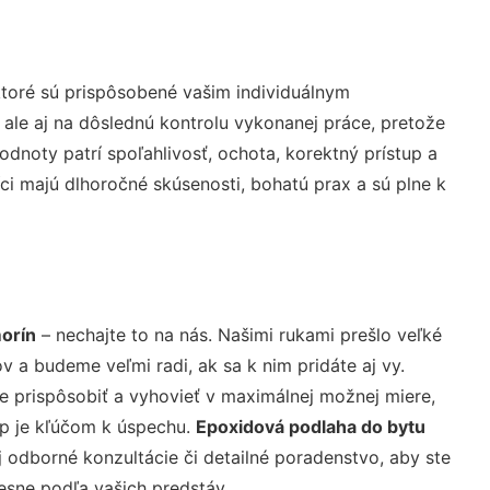
toré sú prispôsobené vašim individuálnym
 ale aj na dôslednú kontrolu vykonanej práce, pretože
noty patrí spoľahlivosť, ochota, korektný prístup a
i majú dlhoročné skúsenosti, bohatú prax a sú plne k
orín
– nechajte to na nás. Našimi rukami prešlo veľké
a budeme veľmi radi, ak sa k nim pridáte aj vy.
 prispôsobiť a vyhovieť v maximálnej možnej miere,
up je kľúčom k úspechu.
Epoxidová podlaha do bytu
 odborné konzultácie či detailné poradenstvo, aby ste
resne podľa vašich predstáv.