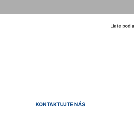
Liate podl
é podlahy do bytu
KONTAKTUJTE NÁS