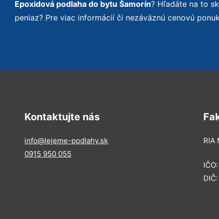
Epoxidová podlaha do bytu Šamorín
? Hľadáte na to 
peniaz? Pre viac informácií či nezáväznú cenovú ponu
Kontaktujte nás
Fa
info@lejeme-podlahy.sk
RIA 
0915 950 055
IČO
DIČ