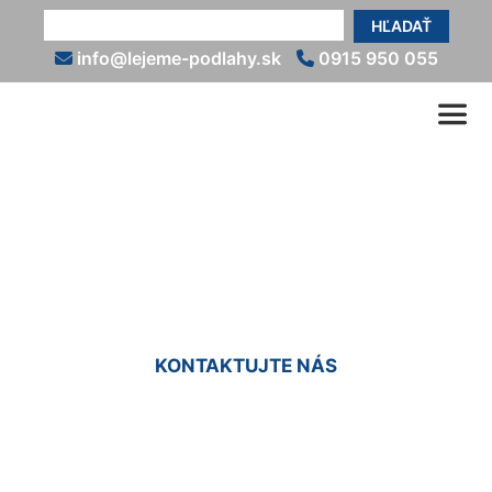
HĽADAŤ
info@lejeme-podlahy.sk
0915 950 055
Epoxidové podlahy do bytu
Slovenský Grob
KONTAKTUJTE NÁS