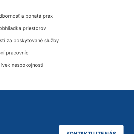
odbornosť a bohatá prax
obhliadka priestorov
ti za poskytované služby
šní pracovníci
oľvek nespokojnosti
KONTAKTUJTE NÁS