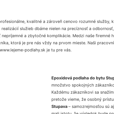
ofesionálne, kvalitné a zároveň cenovo rozumné služby, k
realizácií služieb dbáme nielen na precíznosť a odbornosť,
nepríjemné a zbytočné komplikácie. Medzi naše firemné hod
ka, ktorá je pre nás vždy na prvom mieste. Naši pracovníc
www.lejeme-podlahy.sk je tu pre vás.
Epoxidová podlaha do bytu Stu
množstvo spokojných zákazníkov 
Každému zákazníkovi sa snažíme
pretože vieme, že osobný príst
Stupava
– samozrejmosťou sú aj
mali istotu, že výsledok bude p