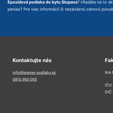
Epoxidová podlaha do bytu Stupava
? Hľadáte na to s
peniaz? Pre viac informácií či nezáväznú cenovú ponu
Kontaktujte nás
Fa
info@lejeme-podlahy.sk
RIA 
0915 950 055
IČO
DIČ