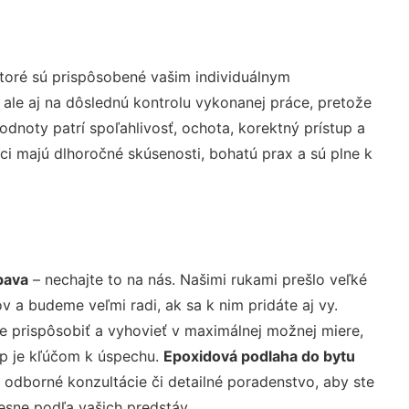
toré sú prispôsobené vašim individuálnym
 ale aj na dôslednú kontrolu vykonanej práce, pretože
noty patrí spoľahlivosť, ochota, korektný prístup a
i majú dlhoročné skúsenosti, bohatú prax a sú plne k
pava
– nechajte to na nás. Našimi rukami prešlo veľké
a budeme veľmi radi, ak sa k nim pridáte aj vy.
 prispôsobiť a vyhovieť v maximálnej možnej miere,
up je kľúčom k úspechu.
Epoxidová podlaha do bytu
 odborné konzultácie či detailné poradenstvo, aby ste
resne podľa vašich predstáv.