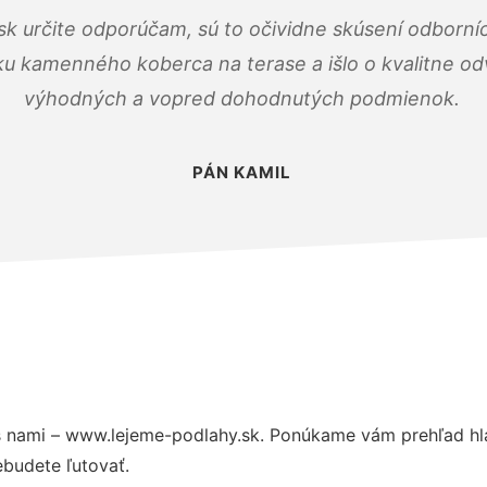
k určite odporúčam, sú to očividne skúsení odborníc
ku kamenného koberca na terase a išlo o kvalitne o
výhodných a vopred dohodnutých podmienok.
PÁN KAMIL
 nami – www.lejeme-podlahy.sk. Ponúkame vám prehľad hla
budete ľutovať.