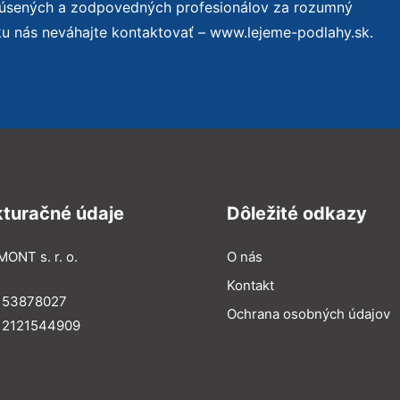
kúsených a zodpovedných profesionálov za rozumný
ku nás neváhajte kontaktovať – www.lejeme-podlahy.sk.
kturačné údaje
Dôležité odkazy
MONT s. r. o.
O nás
Kontakt
: 53878027
Ochrana osobných údajov
: 2121544909