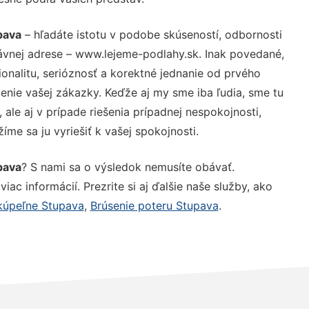
pava
– hľadáte istotu v podobe skúseností, odbornosti
ávnej adrese – www.lejeme-podlahy.sk. Inak povedané,
nalitu, serióznosť a korektné jednanie od prvého
nie vašej zákazky. Keďže aj my sme iba ľudia, sme tu
 ale aj v prípade riešenia prípadnej nespokojnosti,
me sa ju vyriešiť k vašej spokojnosti.
pava
? S nami sa o výsledok nemusíte obávať.
iac informácií. Prezrite si aj ďalšie naše služby, ako
kúpeľne Stupava
,
Brúsenie poteru Stupava
.