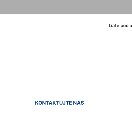
Liate podl
é podlahy do bytu
KONTAKTUJTE NÁS