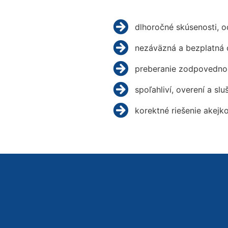
dlhoročné skúsenosti, 
nezáväzná a bezplatná 
preberanie zodpovednos
spoľahliví, overení a slu
korektné riešenie akejk