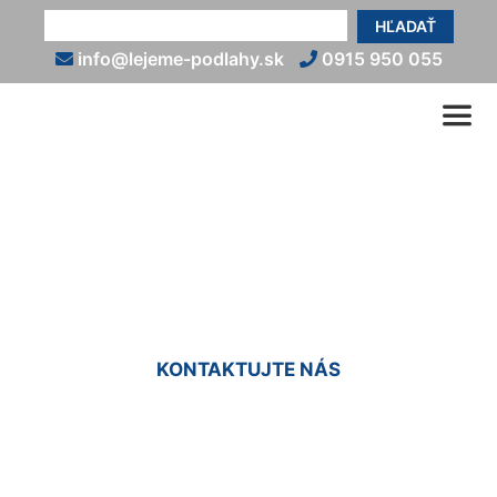
HĽADAŤ
info@lejeme-podlahy.sk
0915 950 055
Epoxidové podlahy do bytu
Svätý Jur
KONTAKTUJTE NÁS