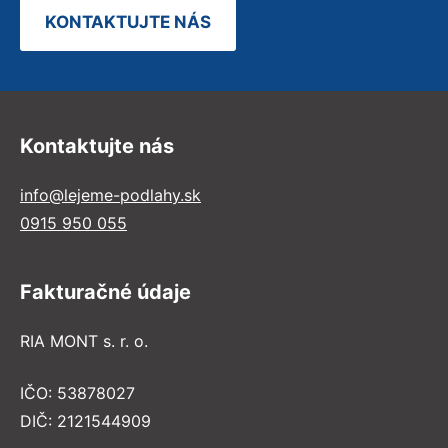
KONTAKTUJTE NÁS
Kontaktujte nás
info@lejeme-podlahy.sk
0915 950 055
Fakturačné údaje
RIA MONT s. r. o.
IČO: 53878027
DIČ: 2121544909