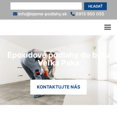
HĽADAŤ
info@lejeme-podlahy.sk
0915 950 055
Epoxidové podlahy do bytu
Veľká Paka
KONTAKTUJTE NÁS