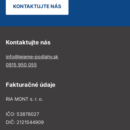
KONTAKTUJTE NÁS
Kontaktujte nás
info@lejeme-podlahy.sk
0915 950 055
Fakturačné údaje
RIA MONT s. r. o.
IČO: 53878027
DIČ: 2121544909