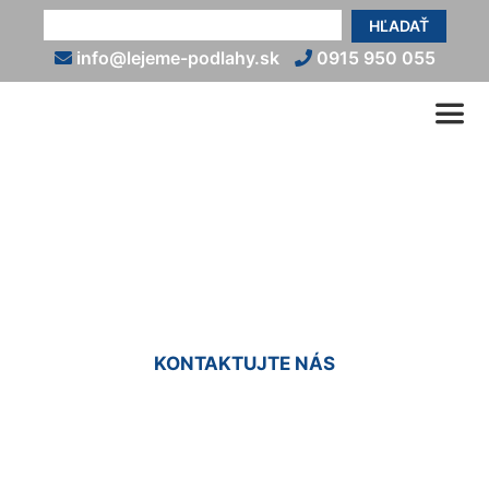
HĽADAŤ
info@lejeme-podlahy.sk
0915 950 055
Epoxidové podlahy do bytu
Vlčie hrdlo
KONTAKTUJTE NÁS