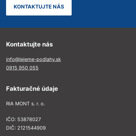
KONTAKTUJTE NÁS
Kontaktujte nás
info@lejeme-podlahy.sk
0915 950 055
Fakturačné údaje
RIA MONT s. r. o.
IČO: 53878027
DIČ: 2121544909