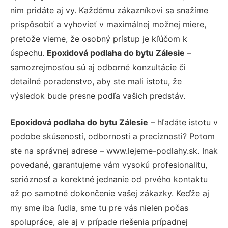
nim pridáte aj vy. Každému zákazníkovi sa snažíme
prispôsobiť a vyhovieť v maximálnej možnej miere,
pretože vieme, že osobný prístup je kľúčom k
úspechu.
Epoxidová podlaha do bytu Zálesie
–
samozrejmosťou sú aj odborné konzultácie či
detailné poradenstvo, aby ste mali istotu, že
výsledok bude presne podľa vašich predstáv.
Epoxidová podlaha do bytu Zálesie
– hľadáte istotu v
podobe skúseností, odbornosti a precíznosti? Potom
ste na správnej adrese – www.lejeme-podlahy.sk. Inak
povedané, garantujeme vám vysokú profesionalitu,
serióznosť a korektné jednanie od prvého kontaktu
až po samotné dokončenie vašej zákazky. Keďže aj
my sme iba ľudia, sme tu pre vás nielen počas
spolupráce, ale aj v prípade riešenia prípadnej