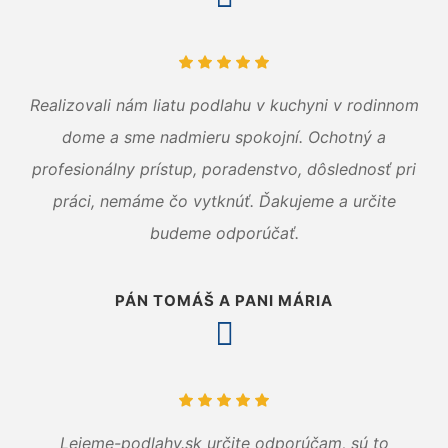
Realizovali nám liatu podlahu v kuchyni v rodinnom
dome a sme nadmieru spokojní. Ochotný a
profesionálny prístup, poradenstvo, dôslednosť pri
práci, nemáme čo vytknúť. Ďakujeme a určite
budeme odporúčať.
PÁN TOMÁŠ A PANI MÁRIA
Lejeme-podlahy.sk určite odporúčam, sú to