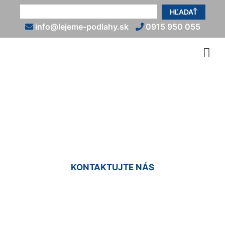
HĽADAŤ
info@lejeme-podlahy.sk
0915 950 055
Epoxidové podlahy do bytu
Zálesie
KONTAKTUJTE NÁS