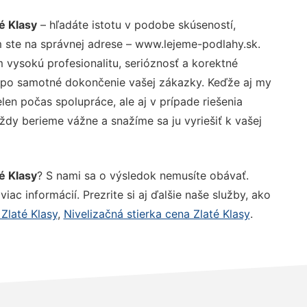
é Klasy
– hľadáte istotu v podobe skúseností,
 ste na správnej adrese – www.lejeme-podlahy.sk.
vysokú profesionalitu, serióznosť a korektné
 po samotné dokončenie vašej zákazky. Keďže aj my
elen počas spolupráce, ale aj v prípade riešenia
ždy berieme vážne a snažíme sa ju vyriešiť k vašej
é Klasy
? S nami sa o výsledok nemusíte obávať.
iac informácií. Prezrite si aj ďalšie naše služby, ako
 Zlaté Klasy
,
Nivelizačná stierka cena Zlaté Klasy
.