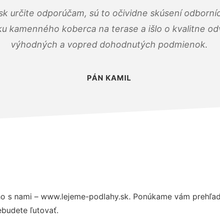
k určite odporúčam, sú to očividne skúsení odborníc
ku kamenného koberca na terase a išlo o kvalitne o
výhodných a vopred dohodnutých podmienok.
PÁN KAMIL
o s nami – www.lejeme-podlahy.sk. Ponúkame vám prehľad 
budete ľutovať.