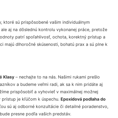
, ktoré sú prispôsobené vašim individuálnym
 ale aj na dôslednú kontrolu vykonanej práce, pretože
noty patrí spoľahlivosť, ochota, korektný prístup a
i majú dlhoročné skúsenosti, bohatú prax a sú plne k
é Klasy
– nechajte to na nás. Našimi rukami prešlo
níkov a budeme veľmi radi, ak sa k nim pridáte aj
žíme prispôsobiť a vyhovieť v maximálnej možnej
 prístup je kľúčom k úspechu.
Epoxidová podlaha do
ou sú aj odborné konzultácie či detailné poradenstvo,
 bude presne podľa vašich predstáv.