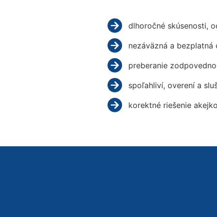
dlhoročné skúsenosti, 
nezáväzná a bezplatná 
preberanie zodpovednos
spoľahliví, overení a slu
korektné riešenie akejk