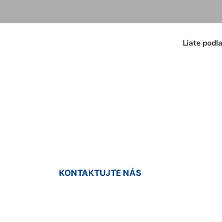
Liate podl
podlahy do bytu Zl
KONTAKTUJTE NÁS