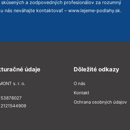
o skúsených a zodpovedných profesionálov za rozumný
ku nás neváhajte kontaktovať – www.lejeme-podlahy.sk.
kturačné údaje
Dôležité odkazy
MONT s. r. o.
O nás
Kontakt
: 53878027
Ochrana osobných údajov
: 2121544909