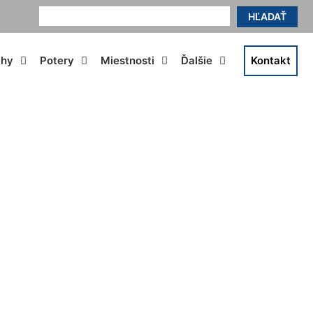
HĽADAŤ
ahy
Potery
Miestnosti
Ďalšie
Kontakt
até Klasy