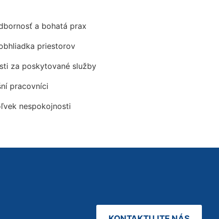
odbornosť a bohatá prax
obhliadka priestorov
ti za poskytované služby
šní pracovníci
oľvek nespokojnosti
KONTAKTUJTE NÁS