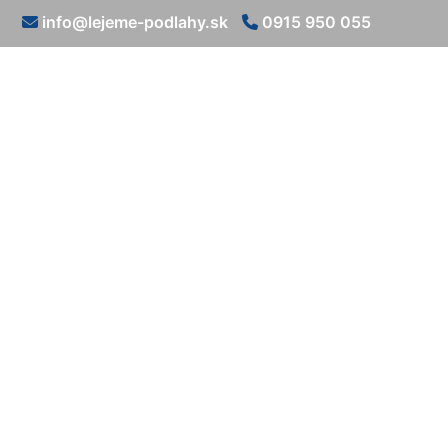
info@lejeme-podlahy.sk
0915 950 055
Epoxidové 