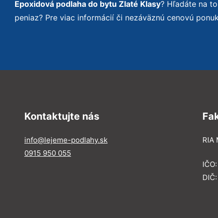
Epoxidová podlaha do bytu Zlaté Klasy
? Hľadáte na t
peniaz? Pre viac informácií či nezáväznú cenovú ponu
Kontaktujte nás
Fa
info@lejeme-podlahy.sk
RIA 
0915 950 055
IČO
DIČ