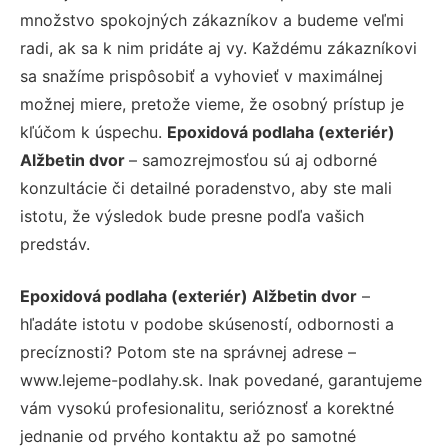
množstvo spokojných zákazníkov a budeme veľmi
radi, ak sa k nim pridáte aj vy. Každému zákazníkovi
sa snažíme prispôsobiť a vyhovieť v maximálnej
možnej miere, pretože vieme, že osobný prístup je
kľúčom k úspechu.
Epoxidová podlaha (exteriér)
Alžbetin dvor
– samozrejmosťou sú aj odborné
konzultácie či detailné poradenstvo, aby ste mali
istotu, že výsledok bude presne podľa vašich
predstáv.
Epoxidová podlaha (exteriér) Alžbetin dvor
–
hľadáte istotu v podobe skúseností, odbornosti a
precíznosti? Potom ste na správnej adrese –
www.lejeme-podlahy.sk. Inak povedané, garantujeme
vám vysokú profesionalitu, serióznosť a korektné
jednanie od prvého kontaktu až po samotné