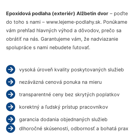
Epoxidová podlaha (exteriér) Alžbetin dvor
– poďte
do toho s nami – www.lejeme-podlahy.sk. Ponúkame
vám prehľad hlavných výhod a dôvodov, prečo sa
obrátiť na nás. Garantujeme vám, že nadviazanie
spolupráce s nami nebudete ľutovať.
vysoká úroveň kvality poskytovaných služieb
nezáväzná cenová ponuka na mieru
transparentné ceny bez skrytých poplatkov
korektný a ľudský prístup pracovníkov
garancia dodania objednaných služieb
dlhoročné skúsenosti, odbornosť a bohatá prax