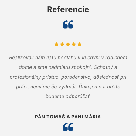
Referencie
Realizovali nám liatu podlahu v kuchyni v rodinnom
dome a sme nadmieru spokojní. Ochotný a
profesionálny prístup, poradenstvo, dôslednosť pri
práci, nemáme čo vytknúť. Ďakujeme a určite
budeme odporúčať.
PÁN TOMÁŠ A PANI MÁRIA