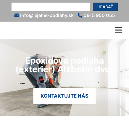
HĽADAŤ
info@lejeme-podlahy.sk
0915 950 055
Epoxidová podlaha
(exteriér) Alžbetin dvor
KONTAKTUJTE NÁS