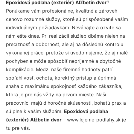
Epoxidová podlaha (exteriér) Alžbetin dvor
?
Ponúkame vám profesionálne, kvalitné a zároveň
cenovo rozumné služby, ktoré sú prispôsobené vašim
individuálnym požiadavkám. Neváhajte a ozvite sa
nám ešte dnes. Pri realizácií služieb dbáme nielen na
precíznosť a odbornosť, ale aj na dôslednú kontrolu
vykonanej práce, pretože si uvedomujeme, že aj malé
pochybenie môže spôsobiť nepríjemné a zbytočné
komplikácie. Medzi naše firemné hodnoty patrí
spoľahlivosť, ochota, korektný prístup a úprimná
snaha o maximálnu spokojnosť každého zákazníka,
ktorá je pre nás vždy na prvom mieste. Naši
pracovníci majú dlhoročné skúsenosti, bohatú prax a
sú plne k vašim službám.
Epoxidová podlaha
(exteriér) Alžbetin dvor
– www.lejeme-podlahy.sk je
tu pre vás.