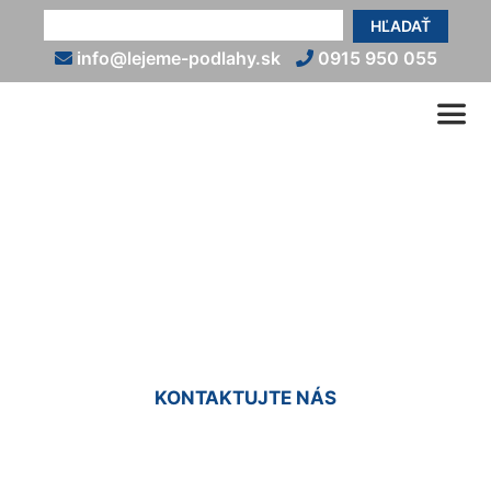
HĽADAŤ
info@lejeme-podlahy.sk
0915 950 055
Epoxidová podlaha
(exteriér) Bad Deutsch-
Alterburg
KONTAKTUJTE NÁS