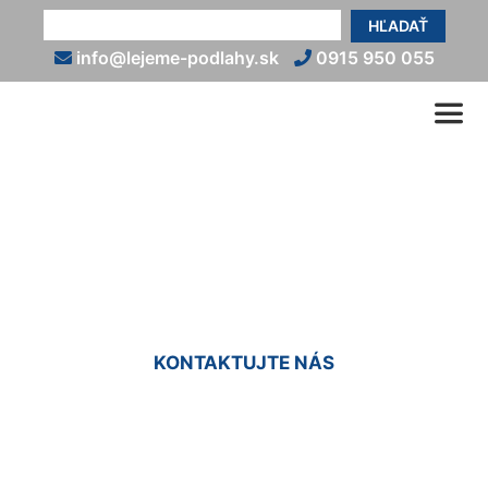
HĽADAŤ
info@lejeme-podlahy.sk
0915 950 055
Epoxidová podlaha
(exteriér) Borinka
KONTAKTUJTE NÁS