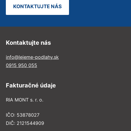
KONTAKTUJTE NÁS
Kontaktujte nás
info@lejeme-podlahy.sk
0915 950 055
Fakturačné údaje
RIA MONT s. r. o.
IČO: 53878027
DIČ: 2121544909