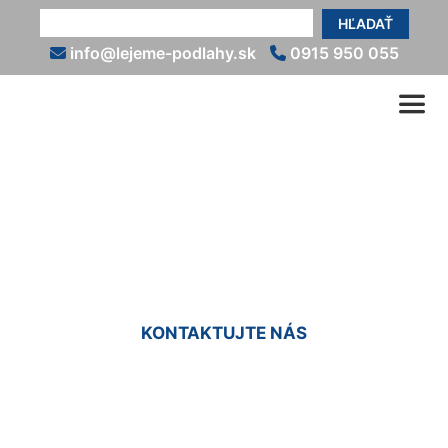
HĽADAŤ
info@lejeme-podlahy.sk
0915 950 055
Epoxidová podlaha
(exteriér) Marchegg
KONTAKTUJTE NÁS