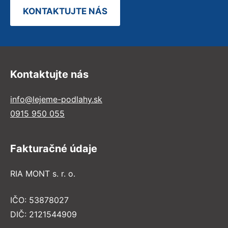
KONTAKTUJTE NÁS
Kontaktujte nás
info@lejeme-podlahy.sk
0915 950 055
Fakturačné údaje
RIA MONT s. r. o.
IČO: 53878027
DIČ: 2121544909