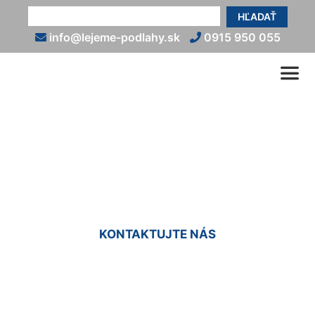
HĽADAŤ
info@lejeme-podlahy.sk
0915 950 055
Epoxidová podlaha
(exteriér) Mierovo
KONTAKTUJTE NÁS