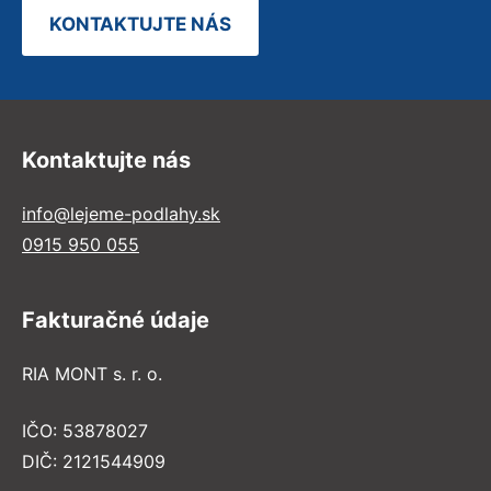
KONTAKTUJTE NÁS
Kontaktujte nás
info@lejeme-podlahy.sk
0915 950 055
Fakturačné údaje
RIA MONT s. r. o.
IČO: 53878027
DIČ: 2121544909