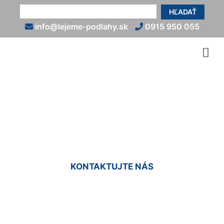
HĽADAŤ
info@lejeme-podlahy.sk
0915 950 055
Epoxidová podlaha
(exteriér) Staré Mesto
KONTAKTUJTE NÁS