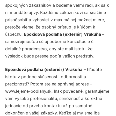
spokojných zákazníkov a budeme veľmi radi, ak sa k
nim pridáte aj vy. Každému zákazníkovi sa snažíme
prispôsobiť a vyhovieť v maximálnej možnej miere,
pretože vieme, že osobný prístup je kľúčom k
úspechu.
Epoxidová podlaha (exteriér) Vrakuňa
–
samozrejmosťou sú aj odborné konzultácie či
detailné poradenstvo, aby ste mali istotu, že
výsledok bude presne podľa vašich predstáv.
Epoxidová podlaha (exteriér) Vrakuňa
– hľadáte
istotu v podobe skúseností, odbornosti a
precíznosti? Potom ste na správnej adrese –
www.lejeme-podlahy.sk. Inak povedané, garantujeme
vám vysokú profesionalitu, serióznosť a korektné
jednanie od prvého kontaktu až po samotné
dokončenie vašej zákazky. Keďže aj my sme iba