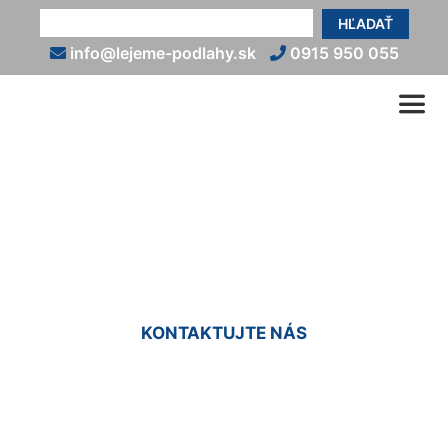
HĽADAŤ
info@lejeme-podlahy.sk
0915 950 055
Epoxidová podlaha
(exteriér) Vrakuňa
KONTAKTUJTE NÁS