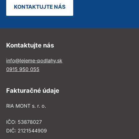
KONTAKTUJTE NÁS
Kontaktujte nás
info@lejeme-podlahy.sk
0915 950 055
Fakturačné údaje
RIA MONT s. r. o.
IČO: 53878027
DIČ: 2121544909