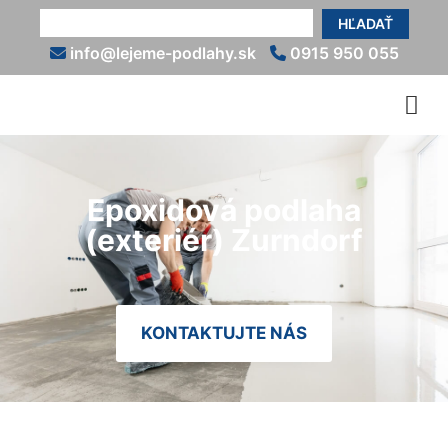
HĽADAŤ
info@lejeme-podlahy.sk
0915 950 055
Epoxidová podlaha
(exteriér) Zurndorf
KONTAKTUJTE NÁS