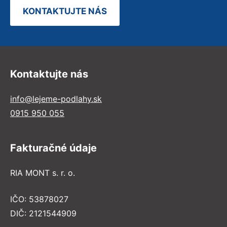
KONTAKTUJTE NÁS
Kontaktujte nás
info@lejeme-podlahy.sk
0915 950 055
Fakturačné údaje
RIA MONT s. r. o.
IČO: 53878027
DIČ: 2121544909