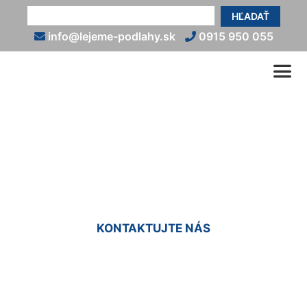
HĽADAŤ
info@lejeme-podlahy.sk
0915 950 055
Epoxidová podlaha na
terasu Deutsch Jahrndorf
KONTAKTUJTE NÁS