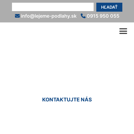
HĽADAŤ
info@lejeme-podlahy.sk
0915 950 055
Epoxidová podlaha na
terasu Hviezdoslavov
KONTAKTUJTE NÁS