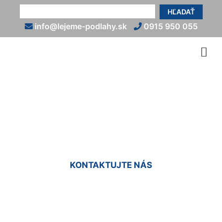
HĽADAŤ
info@lejeme-podlahy.sk
0915 950 055
Epoxidová podlaha na
terasu Lamač
KONTAKTUJTE NÁS