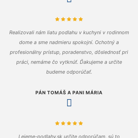
Realizovali nám liatu podlahu v kuchyni v rodinnom
dome a sme nadmieru spokojní. Ochotný a
profesionálny prístup, poradenstvo, dôslednosť pri
práci, nemáme čo vytknúť. Ďakujeme a určite
budeme odporúčať.
PÁN TOMÁŠ A PANI MÁRIA
Lejeme-podlahy.sk určite odporúčam, sú to