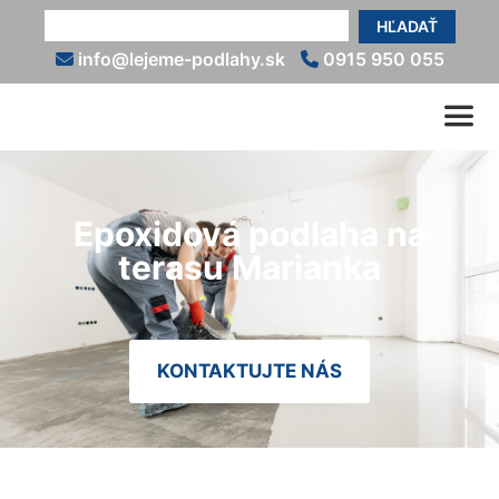
HĽADAŤ
info@lejeme-podlahy.sk
0915 950 055
Epoxidová podlaha na
terasu Marianka
KONTAKTUJTE NÁS