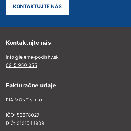
KONTAKTUJTE NÁS
Kontaktujte nás
info@lejeme-podlahy.sk
0915 950 055
Fakturačné údaje
RIA MONT s. r. o.
IČO: 53878027
DIČ: 2121544909