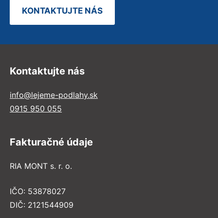
KONTAKTUJTE NÁS
Kontaktujte nás
info@lejeme-podlahy.sk
0915 950 055
Fakturačné údaje
RIA MONT s. r. o.
IČO: 53878027
DIČ: 2121544909