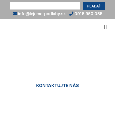
HĽADAŤ
info@lejeme-podlahy.sk
0915 950 055
Epoxidová podlaha na
terasu Markthof
KONTAKTUJTE NÁS