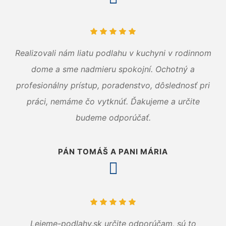
Realizovali nám liatu podlahu v kuchyni v rodinnom
dome a sme nadmieru spokojní. Ochotný a
profesionálny prístup, poradenstvo, dôslednosť pri
práci, nemáme čo vytknúť. Ďakujeme a určite
budeme odporúčať.
PÁN TOMÁŠ A PANI MÁRIA
Lejeme-podlahy.sk určite odporúčam, sú to