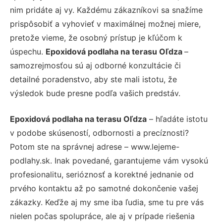
nim pridáte aj vy. Každému zákazníkovi sa snažíme
prispôsobiť a vyhovieť v maximálnej možnej miere,
pretože vieme, že osobný prístup je kľúčom k
úspechu.
Epoxidová podlaha na terasu Oľdza
–
samozrejmosťou sú aj odborné konzultácie či
detailné poradenstvo, aby ste mali istotu, že
výsledok bude presne podľa vašich predstáv.
Epoxidová podlaha na terasu Oľdza
– hľadáte istotu
v podobe skúseností, odbornosti a precíznosti?
Potom ste na správnej adrese – www.lejeme-
podlahy.sk. Inak povedané, garantujeme vám vysokú
profesionalitu, serióznosť a korektné jednanie od
prvého kontaktu až po samotné dokončenie vašej
zákazky. Keďže aj my sme iba ľudia, sme tu pre vás
nielen počas spolupráce, ale aj v prípade riešenia