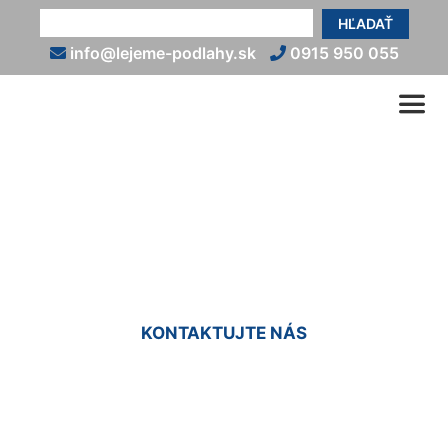
HĽADAŤ
info@lejeme-podlahy.sk
0915 950 055
Epoxidová podlaha na
terasu Oľdza
KONTAKTUJTE NÁS