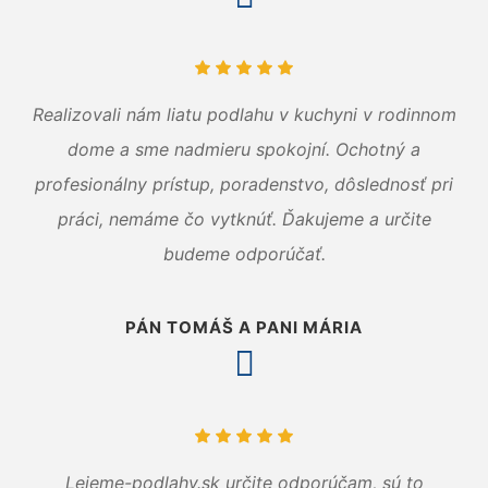
Realizovali nám liatu podlahu v kuchyni v rodinnom
dome a sme nadmieru spokojní. Ochotný a
profesionálny prístup, poradenstvo, dôslednosť pri
práci, nemáme čo vytknúť. Ďakujeme a určite
budeme odporúčať.
PÁN TOMÁŠ A PANI MÁRIA
Lejeme-podlahy.sk určite odporúčam, sú to