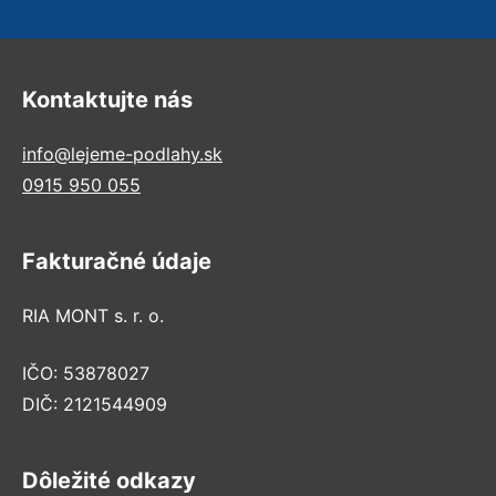
Kontaktujte nás
info@lejeme-podlahy.sk
0915 950 055
Fakturačné údaje
RIA MONT s. r. o.
IČO: 53878027
DIČ: 2121544909
Dôležité odkazy