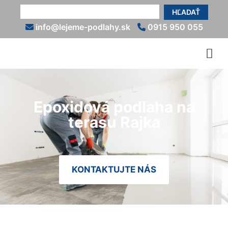
HĽADAŤ
info@lejeme-podlahy.sk
0915 950 055
Epoxidová podlaha na
terasu Rajka
KONTAKTUJTE NÁS